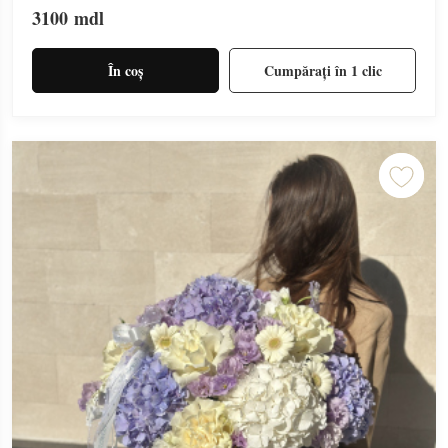
3100
mdl
În coș
Cumpărați în 1 clic