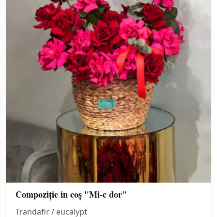
Compoziție in coș "Mi-e dor"
Trandafir / eucalypt