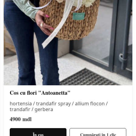
Cos cu flori "Antoanetta"
hortensia / trandafir spray / allium flocon /
trandafir / gerbera
4900
mdl
În coș
Cumpărați în 1 clic