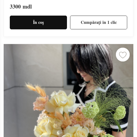
3300
mdl
În coș
Cumpărați în 1 clic