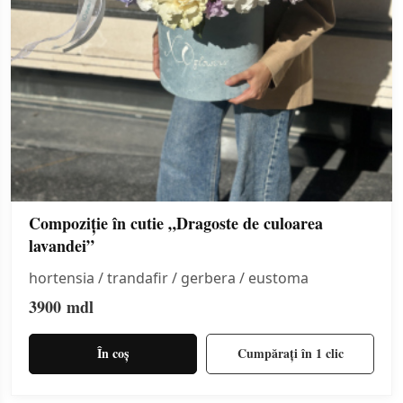
Compoziție în cutie „Dragoste de culoarea
lavandei”
hortensia / trandafir / gerbera / eustoma
3900
mdl
În coș
Cumpărați în 1 clic