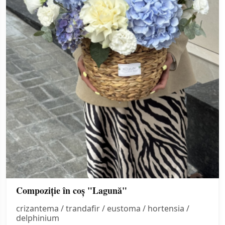
Compoziție în coș "Lagună"
crizantema / trandafir / eustoma / hortensia /
delphinium