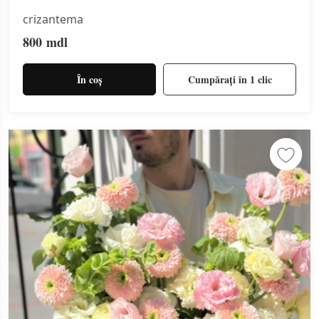
crizantema
800
mdl
În coș
Cumpărați în 1 clic