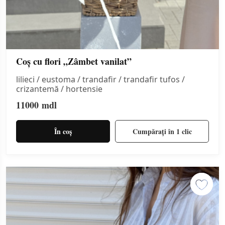
Coș cu flori „Zâmbet vanilat”
lilieci / eustoma / trandafir / trandafir tufos /
crizantemă / hortensie
11000
mdl
În coș
Cumpărați în 1 clic