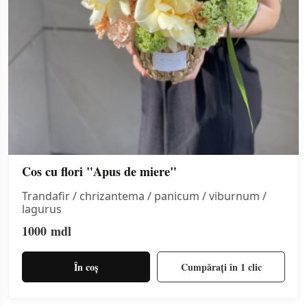
Cos cu flori "Apus de miere"
Trandafir / chrizantema / panicum / viburnum /
lagurus
1000
mdl
În coș
Cumpărați în 1 clic