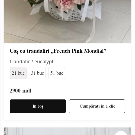
Coș cu trandafiri „French Pink Mondial”
trandafir / eucalypt
21 buc
31 buc
51 buc
2900
mdl
În coș
Cumpărați în 1 clic