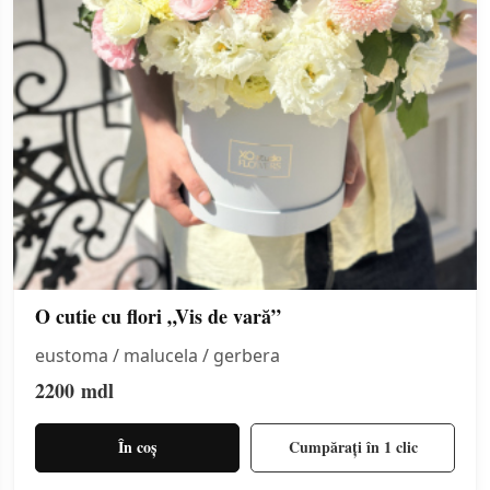
O cutie cu flori „Vis de vară”
eustoma / malucela / gerbera
2200
mdl
În coș
Cumpărați în 1 clic