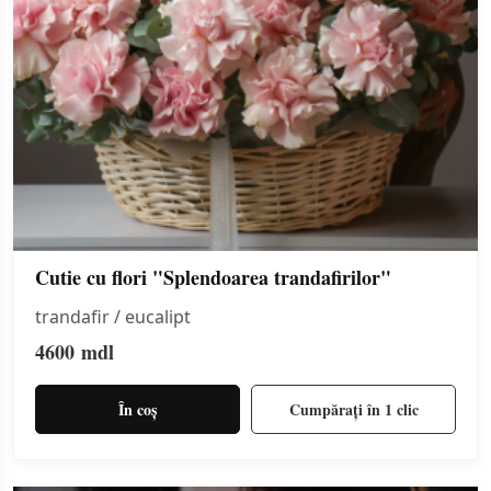
Cutie cu flori "Splendoarea trandafirilor"
trandafir / eucalipt
4600
mdl
În coș
Cumpărați în 1 clic