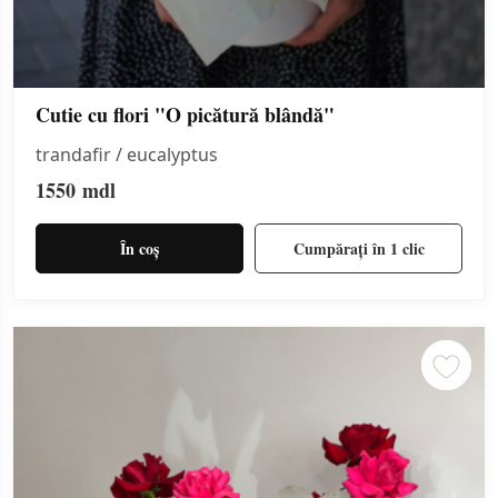
Cutie cu flori "O picătură blândă"
trandafir / eucalyptus
1550
mdl
În coș
Cumpărați în 1 clic