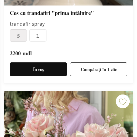
Cos cu trandafiri "prima întâlnire"
trandafir spray
S
L
2200
mdl
În coș
Cumpărați în 1 clic