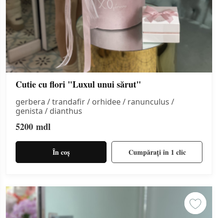
Cutie cu flori "Luxul unui sărut"
gerbera / trandafir / orhidee / ranunculus /
genista / dianthus
5200
mdl
În coș
Cumpărați în 1 clic