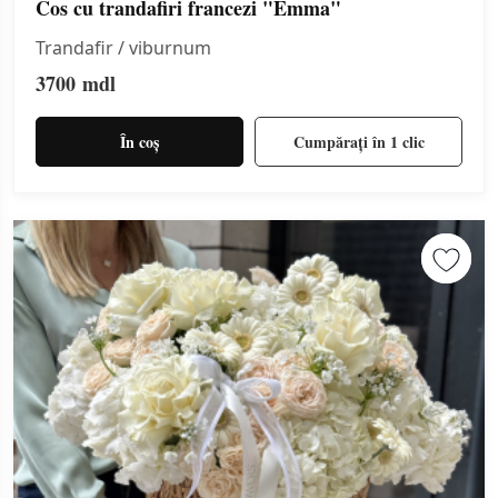
Cos cu trandafiri francezi "Emma"
Trandafir / viburnum
3700
mdl
În coș
Cumpărați în 1 clic