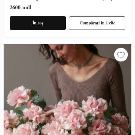
2600
mdl
În coș
Cumpărați în 1 clic