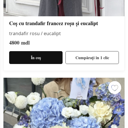
Coș cu trandafir francez roșu și eucalipt
trandafir rosu / eucalipt
4800
mdl
În coș
Cumpărați în 1 clic