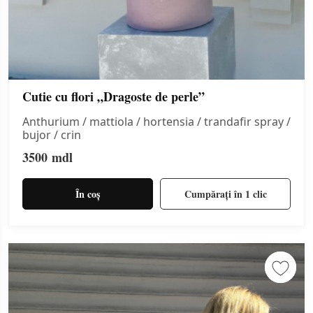
Cutie cu flori „Dragoste de perle”
Anthurium / mattiola / hortensia / trandafir spray /
bujor / crin
3500
mdl
În coș
Cumpărați în 1 clic