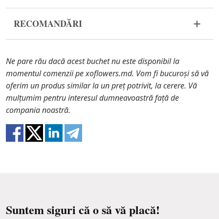
Florile sunt un material viu și foarte fragil. Dacă
RECOMANDĂRI
compozitia dvs. nu a ajuns în stare
corespunzătoare, vă rugăm să ne contactați pentru
Udați o dată la 2 zile cu ½ cană de apă.
a rezolva problema.
Ne pare rău dacă acest buchet nu este disponibil la
În cazul în care oricare dintre părțile componente
momentul comenzii pe xoflowers.md. Vom fi bucuroși să vă
ale compozitiei nu se mai află în stoc, vă vom oferi
oferim un produs similar la un preț potrivit, la cerere. Vă
o înlocuire cu un articol similar. De asemenea,
mulțumim pentru interesul dumneavoastră față de
trebuie să știți că florile sunt materiale proaspete,
compania noastră.
astfel încât compozitii nu este o replică 100% a unei
imagini.
Suntem siguri că o să vă placă!