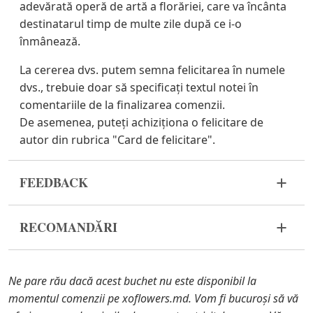
adevărată operă de artă a florăriei, care va încânta
destinatarul timp de multe zile după ce i-o
înmânează.
La cererea dvs. putem semna felicitarea în numele
dvs., trebuie doar să specificați textul notei în
comentariile de la finalizarea comenzii.
De asemenea, puteți achiziționa o felicitare de
autor din rubrica "Card de felicitare".
FEEDBACK
Florile sunt un material viu și foarte fragil. Dacă
RECOMANDĂRI
compozitia dvs. nu a ajuns în stare
corespunzătoare, vă rugăm să ne contactați pentru
Udați o dată la 2 zile cu ½ cană de apă.
a rezolva problema.
Ne pare rău dacă acest buchet nu este disponibil la
În cazul în care oricare dintre părțile componente
momentul comenzii pe xoflowers.md. Vom fi bucuroși să vă
ale compozitiei nu se mai află în stoc, vă vom oferi