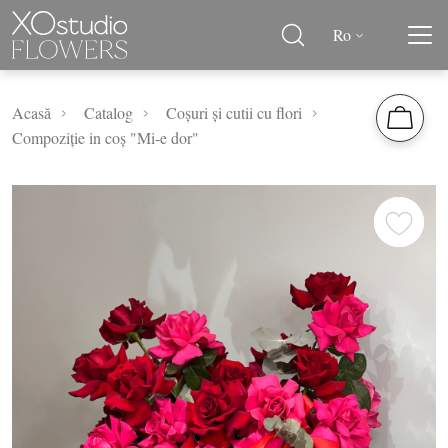
Ro
Acasă
Catalog
Coșuri și cutii cu flori
Compoziție in coș "Mi-e dor"