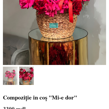
Compoziție in coș "Mi-e dor"
3300 mdl