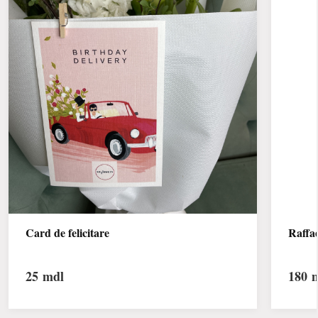
Card de felicitare
Raffae
25
mdl
180
m