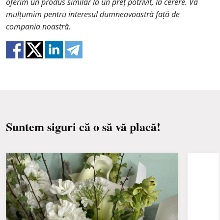
oferim un produs similar la un preț potrivit, la cerere. Vă
o înlocuire cu un articol similar. De asemenea,
mulțumim pentru interesul dumneavoastră față de
trebuie să știți că florile sunt materiale proaspete,
compania noastră.
astfel încât compozitii nu este o replică 100% a unei
imagini.
Suntem siguri că o să vă placă!