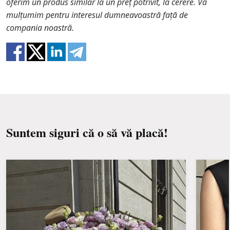
oferim un produs similar la un preț potrivit, la cerere. Vă
o înlocuire cu un articol similar. De asemenea,
mulțumim pentru interesul dumneavoastră față de
trebuie să știți că florile sunt materiale proaspete,
compania noastră.
astfel încât compozitii nu este o replică 100% a unei
imagini.
Suntem siguri că o să vă placă!