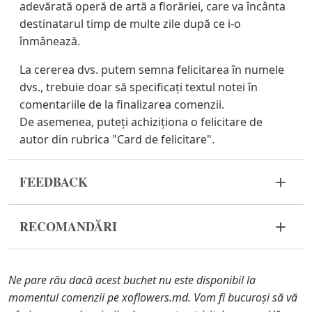
adevărată operă de artă a florăriei, care va încânta
destinatarul timp de multe zile după ce i-o
înmânează.
La cererea dvs. putem semna felicitarea în numele
dvs., trebuie doar să specificați textul notei în
comentariile de la finalizarea comenzii.
De asemenea, puteți achiziționa o felicitare de
autor din rubrica "Card de felicitare".
FEEDBACK
Florile sunt un material viu și foarte fragil. Dacă
RECOMANDĂRI
compozitia dvs. nu a ajuns în stare
corespunzătoare, vă rugăm să ne contactați pentru
Udați o dată la 2 zile cu ½ cană de apă.
a rezolva problema.
Ne pare rău dacă acest buchet nu este disponibil la
În cazul în care oricare dintre părțile componente
momentul comenzii pe xoflowers.md. Vom fi bucuroși să vă
ale compozitiei nu se mai află în stoc, vă vom oferi