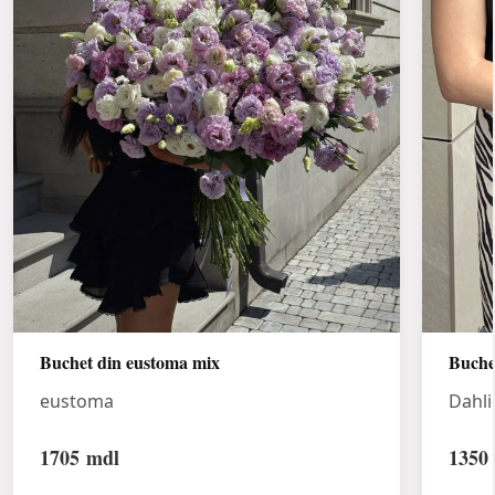
Buchet din eustoma mix
Buche
eustoma
Dahli
1705
mdl
1350