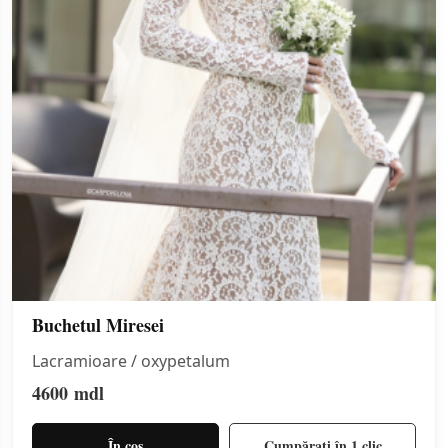
Buchetul Miresei
Lacramioare / oxypetalum
4600
mdl
În coș
Cumpărați în 1 clic