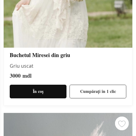
Buchetul Miresei din griu
Griu uscat
3000
mdl
În coș
Cumpărați în 1 clic