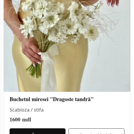
Buchetul miresei "Dragoste tandră"
Scabioza / stifa
1600
mdl