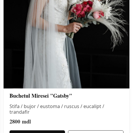
Buchetul Miresei "Gatsby"
Stifa / bujor / eustoma / ruscus / eucalipt /
trandafir
2800
mdl