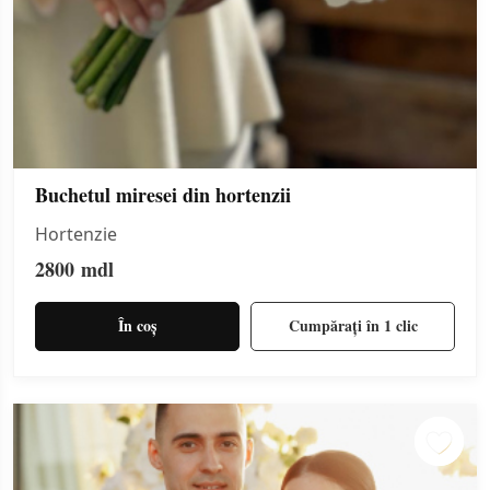
Buchetul miresei din hortenzii
Hortenzie
2800
mdl
În coș
Cumpărați în 1 clic