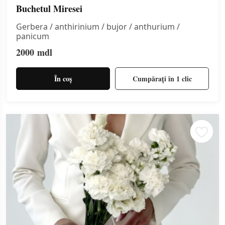
Buchetul Miresei
Gerbera / anthirinium / bujor / anthurium /
panicum
2000
mdl
În coș
Cumpărați în 1 clic