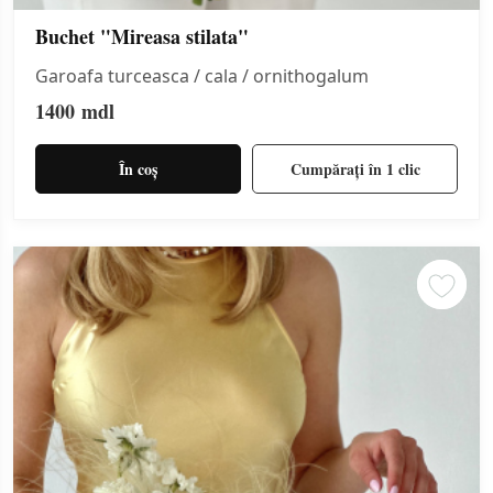
Buchet "Mireasa stilata"
Garoafa turceasca / cala / ornithogalum
1400
mdl
În coș
Cumpărați în 1 clic