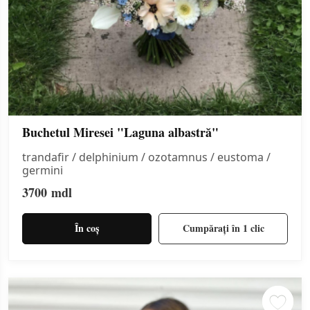
Buchetul Miresei "Laguna albastră"
trandafir / delphinium / ozotamnus / eustoma /
germini
3700
mdl
În coș
Cumpărați în 1 clic