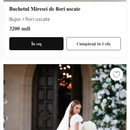
Buchetul Miresei de flori uscate
Bujor / flori uscate
3200
mdl
În coș
Cumpărați în 1 clic