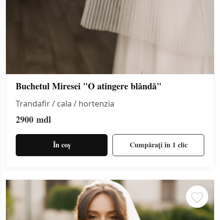
Buchetul Miresei "O atingere blândă"
Trandafir / cala / hortenzia
2900
mdl
În coș
Cumpărați în 1 clic