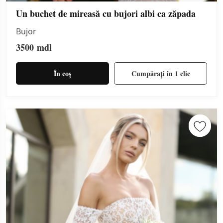
Un buchet de mireasă cu bujori albi ca zăpada
Bujor
3500
mdl
În coș
Cumpărați în 1 clic