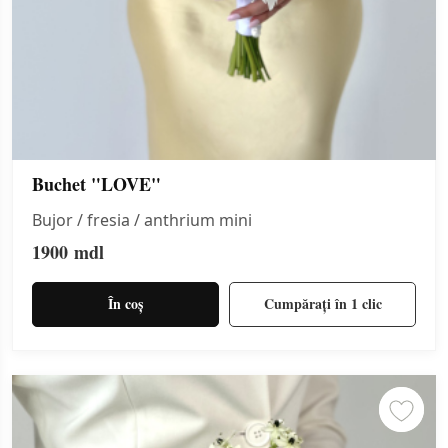
Buchet "LOVE"
Bujor / fresia / anthrium mini
1900
mdl
În coș
Cumpărați în 1 clic