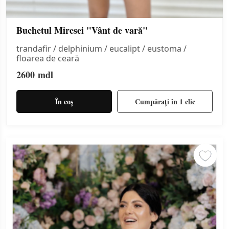
Buchetul Miresei "Vânt de vară"
trandafir / delphinium / eucalipt / eustoma /
floarea de ceară
2600
mdl
În coș
Cumpărați în 1 clic