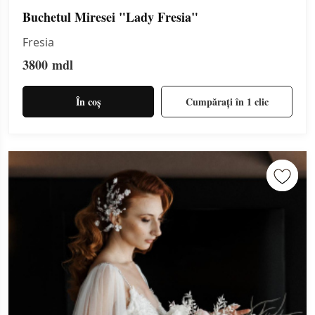
Buchetul Miresei "Lady Fresia"
Fresia
3800
mdl
În coș
Cumpărați în 1 clic