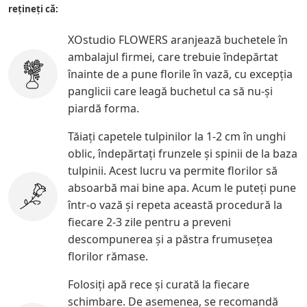
rețineți că:
XOstudio FLOWERS aranjează buchetele în
ambalajul firmei, care trebuie îndepărtat
înainte de a pune florile în vază, cu excepţia
panglicii care leagă buchetul ca să nu-şi
piardă forma.
Tăiați capetele tulpinilor la 1-2 cm în unghi
oblic, îndepărtați frunzele și spinii de la baza
tulpinii. Acest lucru va permite florilor să
absoarbă mai bine apa. Acum le puteți pune
într-o vază și repeta această procedură la
fiecare 2-3 zile pentru a preveni
descompunerea și a păstra frumusețea
florilor rămase.
Folosiți apă rece și curată la fiecare
schimbare. De asemenea, se recomandă