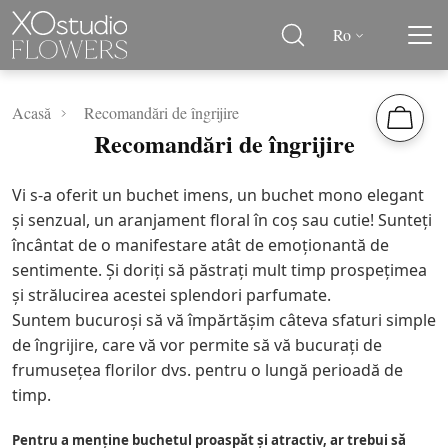
Ro
Acasă
Recomandări de îngrijire
Recomandări de îngrijire
Vi s-a oferit un buchet imens, un buchet mono elegant
şi senzual, un aranjament floral în coş sau cutie! Sunteţi
încântat de o manifestare atât de emoționantă de
sentimente. Și doriţi să păstraţi mult timp prospețimea
și strălucirea acestei splendori parfumate.
Suntem bucuroși să vă împărtășim câteva sfaturi simple
de îngrijire, care vă vor permite să vă bucuraţi de
frumusețea florilor dvs. pentru o lungă perioadă de
timp.
Pentru a menține buchetul proaspăt și atractiv, ar trebui să