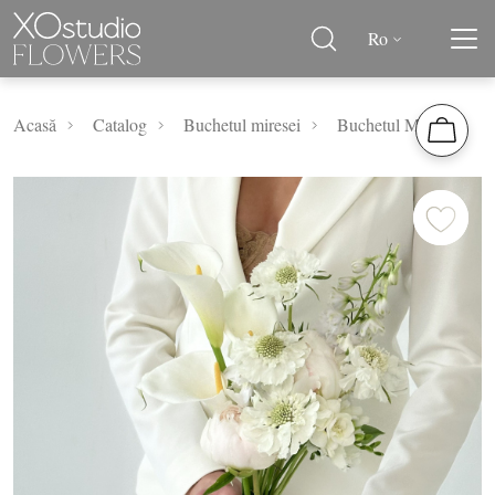
Ro
Acasă
Catalog
Buchetul miresei
Buchetul Miresei