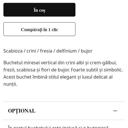
În coș
Cumpărați în 1 clic
Scabioza / crini / fresia / delfinium / bujor
Buchetul miresei vertical din crini albi și crem-gălbui,
frezii, scabiosa și flori de bujor. Foarte subtil și simbolic.
Acest buchet îmbină stilul elegant și luxul delicat al
nunții.
OPȚIONAL