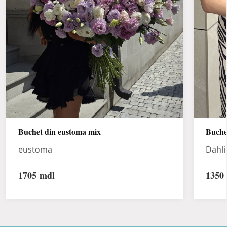
Buchet din eustoma mix
Buche
eustoma
Dahli
1705
mdl
1350