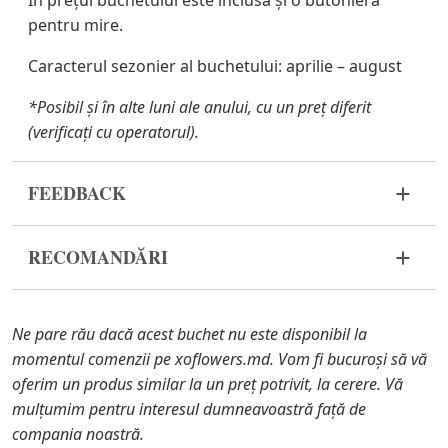
În prețul buchetului este inclusă și o butonieră
pentru mire.
Caracterul sezonier al buchetului:
aprilie – august
*Posibil și în alte luni ale anului, cu un preț diferit
(verificați cu operatorul).
FEEDBACK
Florile sunt un material viu și foarte fragil. Dacă
RECOMANDĂRI
buchetul dvs. nu a ajuns în stare corespunzătoare,
vă rugăm să ne contactați pentru a rezolva
Înainte de a pune florile în apă, îndepărtați
problema.
ambalajul buchetului și tăiați tulpinile cu un
Ne pare rău dacă acest buchet nu este disponibil la
cuțit sau un foarfece de grădină.
În cazul în care oricare dintre părțile componente
momentul comenzii pe xoflowers.md. Vom fi bucuroși să vă
Umpleți vaza cu apă aproximativ 2/3 din
ale buchetului nu se mai află în stoc, vă vom oferi o
oferim un produs similar la un preț potrivit, la cerere. Vă
capacitate și îndepărtați frunzele de pe tulpini,
înlocuire cu un articol similar. De asemenea, trebuie
mulțumim pentru interesul dumneavoastră față de
dacă acestea ajung în apă.
să știți că florile sunt materiale proaspete, astfel
compania noastră.