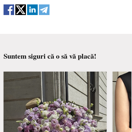
Schimbați apa și reînnoiți butașii în fiecare zi
încât buchetele nu au o replică 100% a unei imagini.
sau la două zile.
Păstrați buchetul departe de lumina directă a
soarelui, de curenți de aer, de calorifere și de
fructe.
Suntem siguri că o să vă placă!