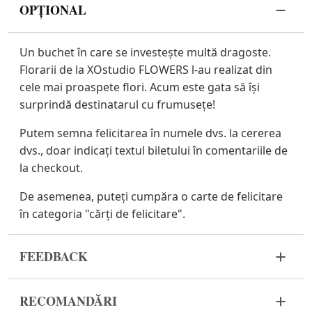
OPȚIONAL
Un buchet în care se investește multă dragoste.
Florarii de la XOstudio FLOWERS l-au realizat din
cele mai proaspete flori. Acum este gata să își
surprindă destinatarul cu frumusețe!
Putem semna felicitarea în numele dvs. la cererea
dvs., doar indicați textul biletului în comentariile de
la checkout.
De asemenea, puteți cumpăra o carte de felicitare
în categoria "cărți de felicitare".
FEEDBACK
Florile sunt un material viu și foarte fragil. Dacă
RECOMANDĂRI
buchetul dvs. nu a ajuns în stare corespunzătoare,