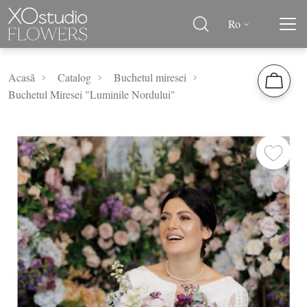
Ro
Acasă
Catalog
Buchetul miresei
Buchetul Miresei "Luminile Nordului"