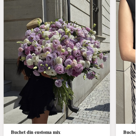
Buchet din eustoma mix
Buche