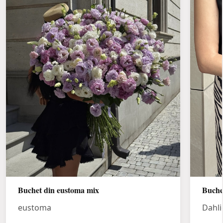
Buchet din eustoma mix
Buche
eustoma
Dahli