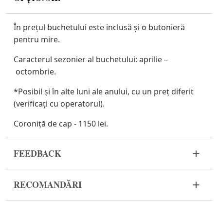
În prețul buchetului este inclusă și o butonieră
pentru mire.
Caracterul sezonier al buchetului:
aprilie –
octombrie.
*Posibil și în alte luni ale anului, cu un preț diferit
(verificați cu operatorul).
Coroniță de cap
- 1150 lei.
FEEDBACK
Florile sunt un material viu și foarte fragil. Dacă
RECOMANDĂRI
buchetul dvs. nu a ajuns în stare corespunzătoare,
vă rugăm să ne contactați pentru a rezolva
Înainte de a pune florile în apă, îndepărtați
problema.