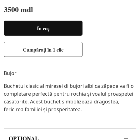
3500 mdl
În coș
Cumpărați în 1 clic
Bujor
Buchetul clasic al miresei di bujori albi ca zăpada va fi o
completare perfectă pentru rochia și voalul proaspetei
căsătorite. Acest buchet simbolizează dragostea,
fericirea familiei și prosperitatea.
OPȚIONAL