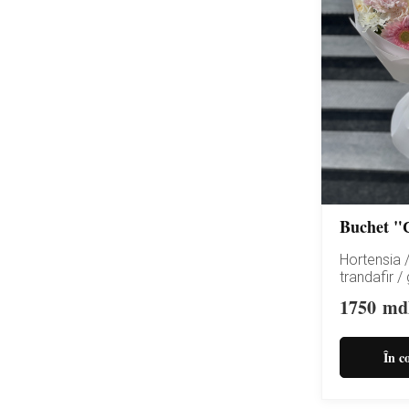
Buchet "С
Hortensia 
trandafir /
1750
md
În c