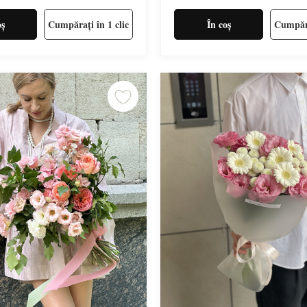
oș
Cumpărați în 1 clic
În coș
Cumpăra