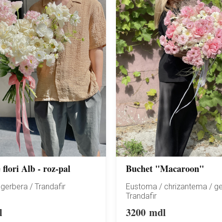
flori Alb - roz-pal
Buchet "Macaroon"
gerbera / Trandafir
Eustoma / chrizantema / ge
Trandafir
l
3200
mdl