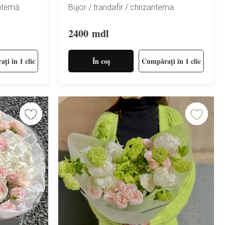
antemă
Bujor / trandafir / chrizantema
2400
mdl
ți în 1 clic
În coș
Cumpărați în 1 clic