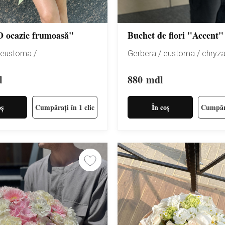
O ocazie frumoasă"
Buchet de flori "Accent"
/ eustoma /
Gerbera / eustoma / chryz
l
880
mdl
oș
Cumpărați în 1 clic
În coș
Cumpăra