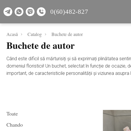
0(60)482-827
Acasă
Catalog
Buchete de autor
Buchete de autor
Când este dificil să mărturisiți și să exprimați plinătatea sen
domeniul floristicii! Un buchet, selectat în funcție de ocazie, d
important, de caracteristicile personalității și viziunea asup
Toate
Chando