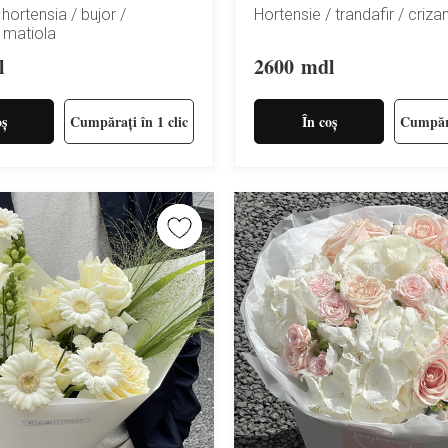
 hortensia / bujor /
Hortensie / trandafir / criz
 matiola
l
2600
mdl
oș
Cumpărați în 1 clic
În coș
Cumpăra