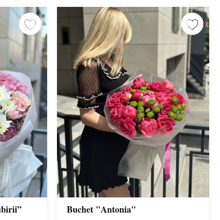
birii”
Buchet "Antonia"