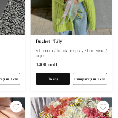
Buchet "Lily"
Viburnum / trandafir spray / hortensia /
bujor
1400
mdl
ți în 1 clic
În coș
Cumpărați în 1 clic