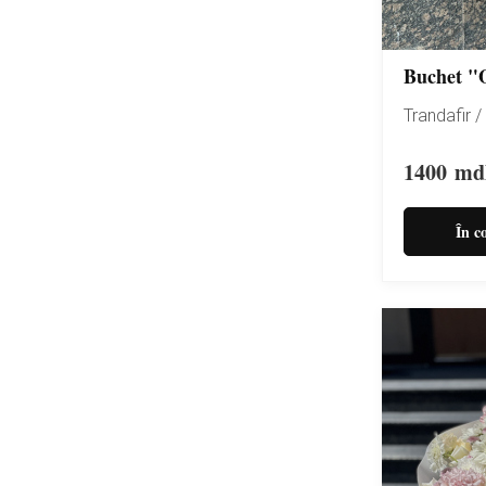
Buchet "
Trandafir 
1400
md
În c