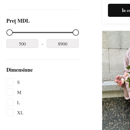
În c
Preț MDL
-
Dimensiune
S
M
L
XL