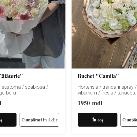
ălătorie"
Buchet "Camila"
/ eustoma / scabiosa /
Hortensia / trandafir spray 
 gerbera
viburnum / fresia / tanacet
l
1950
mdl
oș
Cumpărați în 1 clic
În coș
Cumpăra