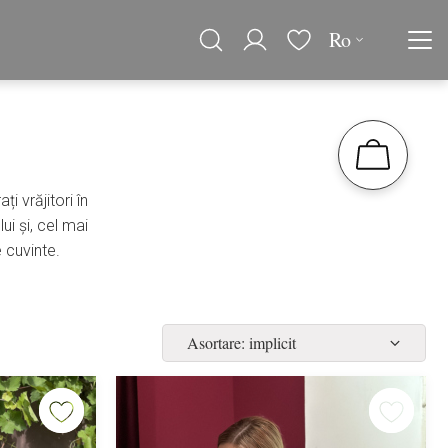
Ro
i vrăjitori în
ui și, cel mai
 cuvinte.