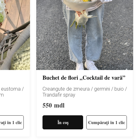
Buchet de flori „Cocktail de vară”
/ eustoma /
Creangute de zmeura / germini / buio /
um
Trandafir spray
550
mdl
ți în 1 clic
În coș
Cumpărați în 1 clic