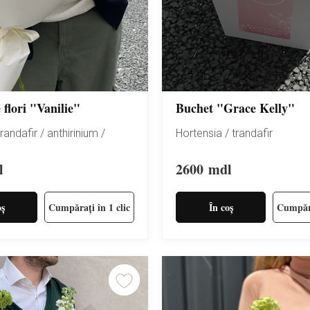
 flori "Vanilie"
Buchet "Grace Kelly"
randafir / anthirinium /
Hortensia / trandafir
l
2600
mdl
oș
Cumpărați în 1 clic
În coș
Cumpăra