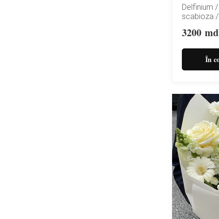
Delfinium /
scabioza /
3200
md
În c