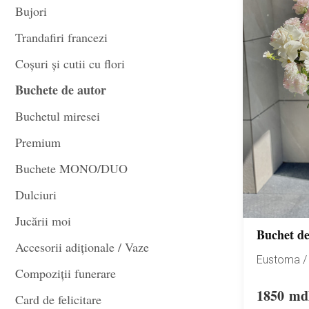
Bujori
Trandafiri francezi
Coșuri și cutii cu flori
Buchete de autor
Buchetul miresei
Premium
Buchete MONO/DUO
Dulciuri
Jucării moi
Buchet de 
Accesorii adiționale / Vaze
Eustoma / 
Compoziții funerare
1850
md
Card de felicitare