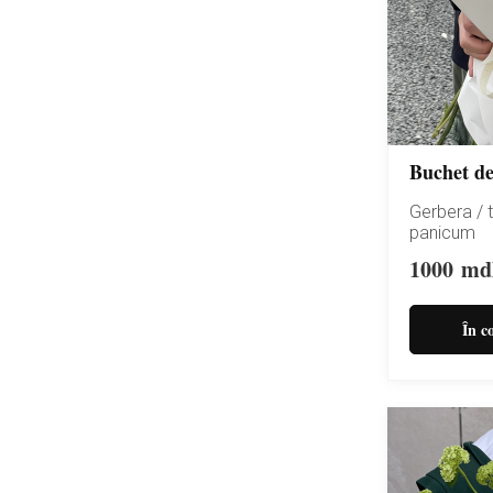
Buchet de
Gerbera / t
panicum
1000
md
În c