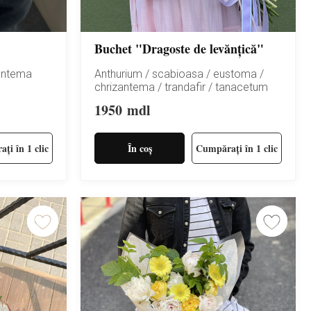
Buchet "Dragoste de levănțică"
antema
Anthurium / scabioasa / eustoma /
chrizantema / trandafir / tanacetum
1950
mdl
ți în 1 clic
În coș
Cumpărați în 1 clic