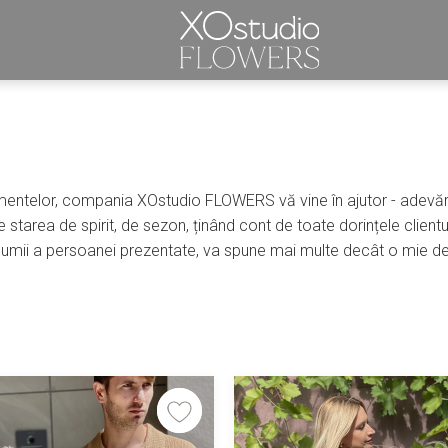
timentelor, compania XOstudio FLOWERS vă vine în ajutor - adevăraț
e starea de spirit, de sezon, ținând cont de toate dorințele clientul
ra lumii a persoanei prezentate, va spune mai multe decât o mie de