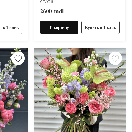
стифа
2600
mdl
ь в 1 клик
В корзину
Купить в 1 клик