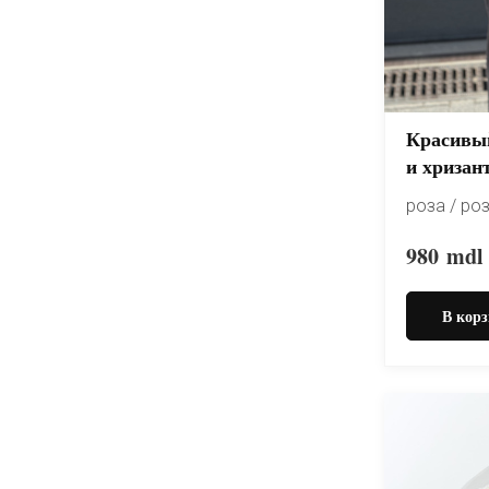
Красивый
и хризан
роза / ро
980
mdl
В корз