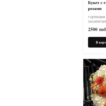
Букет с 
розами
гортензия 
оксипета
2500
md
В корз