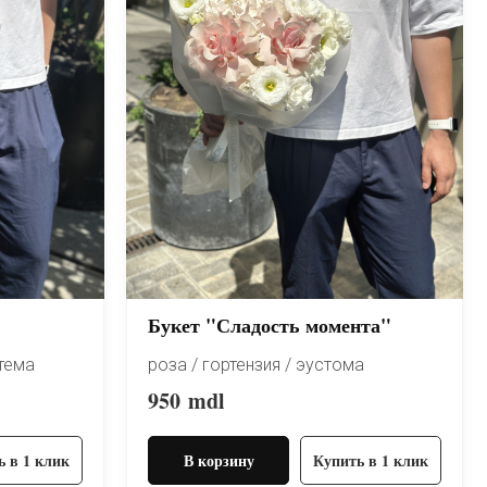
Букет "Сладость момента"
нтема
роза / гортензия / эустома
950
mdl
ь в 1 клик
В корзину
Купить в 1 клик