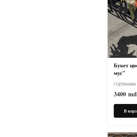
Букет цв
мус"
гортензия
3400
md
В корз