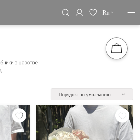
Ru
бники в царстве
, –