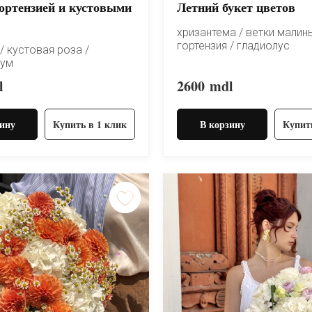
гортензией и кустовыми
Летний букет цветов
хризантема / ветки малины
гортензия / гладиолус
/ кустовая роза /
лум
l
2600
mdl
ину
Купить в 1 клик
В корзину
Купит