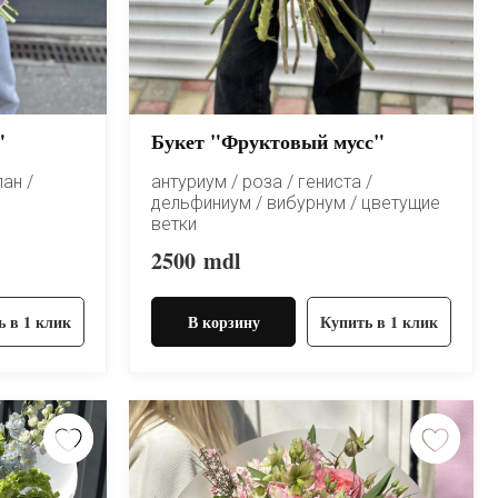
"
Букет "Фруктовый мусс"
ан /
антуриум / роза / гениста /
дельфиниум / вибурнум / цветущие
ветки
2500
mdl
ь в 1 клик
В корзину
Купить в 1 клик