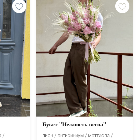
Букет "Нежность весна"
 /
пион / антириниум / маттиола /