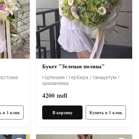
"
Букет "Зеленая поляна"
 эустома
гортензия / гербера / танацетум /
хризантема
4200
mdl
ь в 1 клик
В корзину
Купить в 1 клик