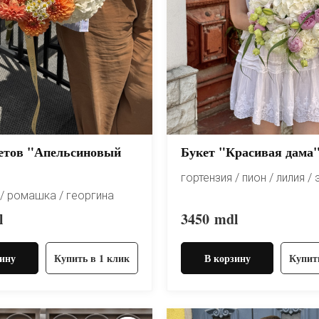
етов "Апельсиновый
Букет "Красивая дама
гортензия / пион / лилия /
 / ромашка / георгина
l
3450
mdl
ину
Купить в 1 клик
В корзину
Купит