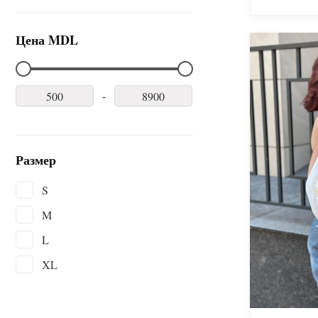
Цена MDL
-
Размер
S
M
L
XL