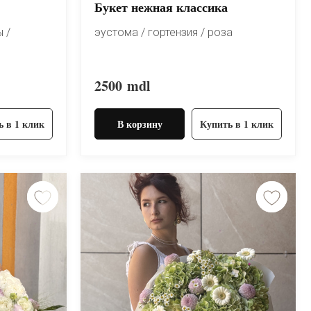
Букет нежная классика
 /
эустома / гортензия / роза
2500
mdl
ь в 1 клик
В корзину
Купить в 1 клик