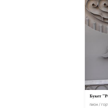
Букет "Р
пион / го