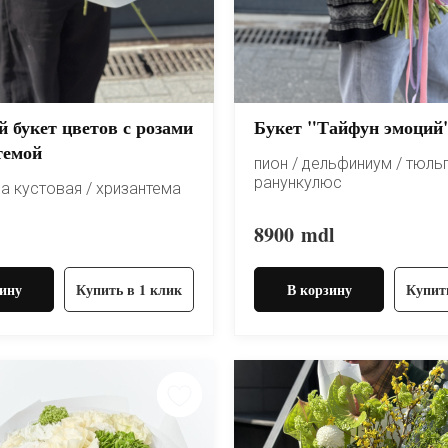
 букет цветов с розами
Букет "Тайфун эмоций
темой
пион / дельфиниум / тюльп
ранункулюс
за кустовая / хризантема
8900
mdl
ину
Купить в 1 клик
В корзину
Купит