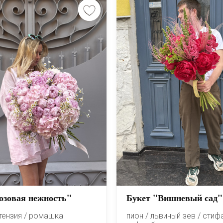
озовая нежность"
Букет "Вишневый сад"
ртензия / ромашка
пион / львиный зев / стифа