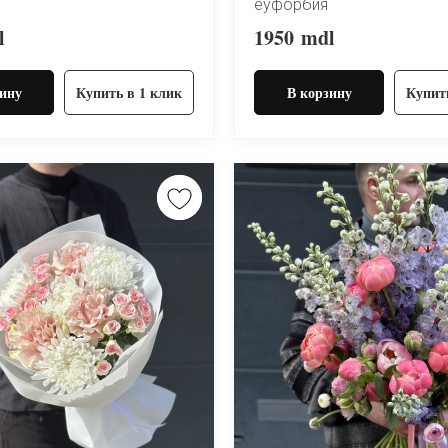
еуфорбия
l
1950
mdl
ину
Купить в 1 клик
В корзину
Купит