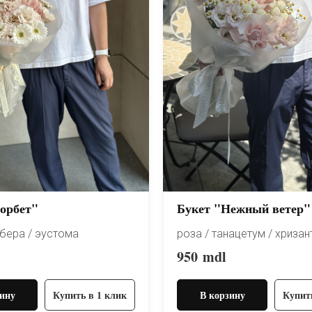
орбет"
Букет "Нежный ветер"
рбера / эустома
роза / танацетум / хриза
950
mdl
ину
Купить в 1 клик
В корзину
Купит