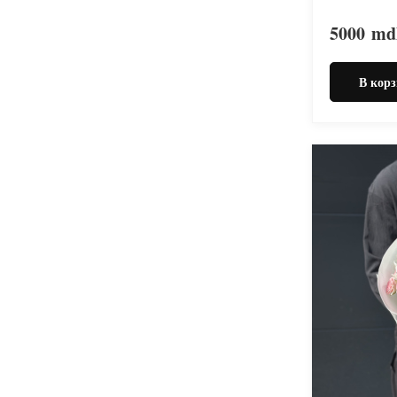
5000
md
В корз