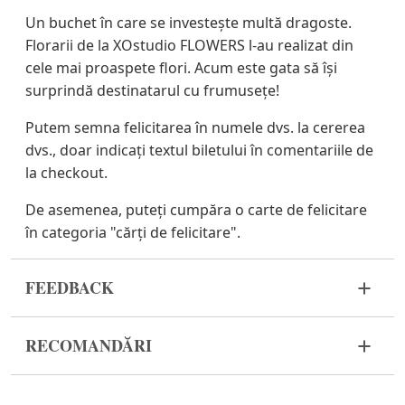
Un buchet în care se investește multă dragoste.
Florarii de la XOstudio FLOWERS l-au realizat din
cele mai proaspete flori. Acum este gata să își
surprindă destinatarul cu frumusețe!
Putem semna felicitarea în numele dvs. la cererea
dvs., doar indicați textul biletului în comentariile de
la checkout.
De asemenea, puteți cumpăra o carte de felicitare
în categoria "cărți de felicitare".
FEEDBACK
Florile sunt un material viu și foarte fragil. Dacă
RECOMANDĂRI
buchetul dvs. nu a ajuns în stare corespunzătoare,
vă rugăm să ne contactați pentru a rezolva
Înainte de a pune florile în apă, îndepărtați
problema.