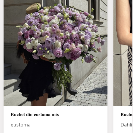
Buchet din eustoma mix
Buche
eustoma
Dahli