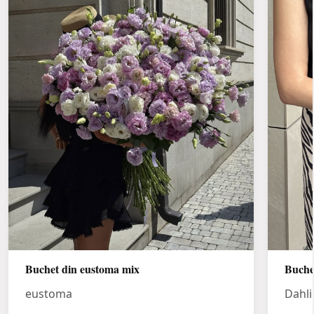
Buchet din eustoma mix
Buche
eustoma
Dahli