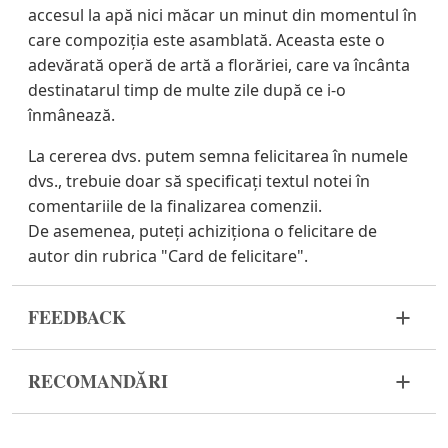
accesul la apă nici măcar un minut din momentul în
care compoziția este asamblată. Aceasta este o
adevărată operă de artă a florăriei, care va încânta
destinatarul timp de multe zile după ce i-o
înmânează.
La cererea dvs. putem semna felicitarea în numele
dvs., trebuie doar să specificați textul notei în
comentariile de la finalizarea comenzii.
De asemenea, puteți achiziționa o felicitare de
autor din rubrica "Card de felicitare".
FEEDBACK
Florile sunt un material viu și foarte fragil. Dacă
RECOMANDĂRI
compozitia dvs. nu a ajuns în stare
corespunzătoare, vă rugăm să ne contactați pentru
Udați o dată la 2 zile cu ½ cană de apă.
a rezolva problema.