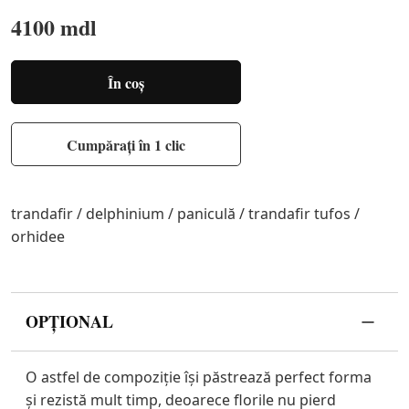
4100 mdl
În coș
Cumpărați în 1 clic
trandafir / delphinium / paniculă / trandafir tufos /
orhidee
OPȚIONAL
O astfel de compoziție își păstrează perfect forma
și rezistă mult timp, deoarece florile nu pierd