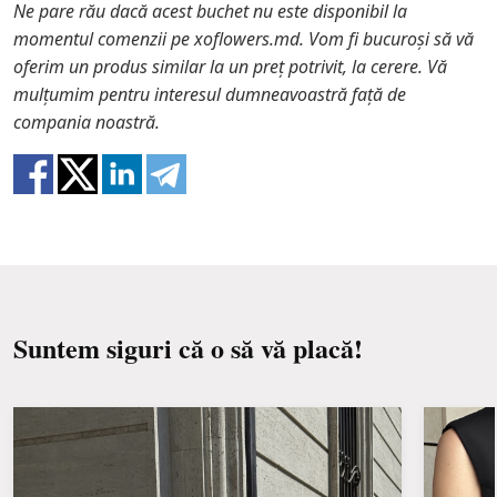
Ne pare rău dacă acest buchet nu este disponibil la
În cazul în care oricare dintre părțile componente
momentul comenzii pe xoflowers.md. Vom fi bucuroși să vă
ale compozitiei nu se mai află în stoc, vă vom oferi
oferim un produs similar la un preț potrivit, la cerere. Vă
o înlocuire cu un articol similar. De asemenea,
mulțumim pentru interesul dumneavoastră față de
trebuie să știți că florile sunt materiale proaspete,
compania noastră.
astfel încât compozitii nu este o replică 100% a unei
imagini.
Suntem siguri că o să vă placă!