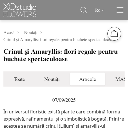
Ro
Acasă
Noutăți
Crinul și Amaryllis: flori regale pentru buchete spectaculoase
Crinul și Amaryllis: flori regale pentru
buchete spectaculoase
Toate
Noutăți
Articole
MAS
07/09/2025
În universul floristic există plante care combină forma
expresivă, rafinamentul și o simbolistică bogată. Printre
acestea se numără crinul (Lilium) și amaryllis-ul