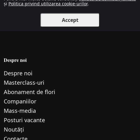
și
Politica privind utilizarea cookie-urilor
.
Accept
Despre noi
Despre noi
Маsterclass-uri
Abonament de flori
Companiilor
Mass-media
Posturi vacante
Noutăți
Contacte