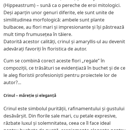
(Hippeastrum) – sună ca o pereche de eroi mitologici.
Deși aparțin unor genuri diferite, ele sunt unite de
similitudinea morfologică: ambele sunt plante
bulbacee, au flori mari și impresionante și își păstrează
mult timp frumusețea în tăiere.
Datorită acestor calități, crinul și amaryllis-ul au devenit
adevărați favoriți în floristica de autor.
Cum se combină corect aceste flori „regale” în
compoziții, ce trăsături se evidențiază în buchet și de ce
le aleg floristii profesioniști pentru proiectele lor de
autor?...
Crinul – măreție și eleganță
Crinul este simbolul purității, rafinamentului și gustului
desăvârșit. Din florile sale mari, cu petale expresive,
răzbate luxul și solemnitatea, ceea ce îl face ideal