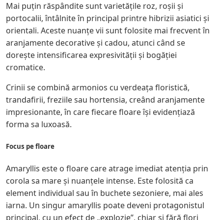
Mai puțin răspândite sunt varietățile roz, roșii și
portocalii, întâlnite în principal printre hibrizii asiatici și
orientali. Aceste nuanțe vii sunt folosite mai frecvent în
aranjamente decorative și cadou, atunci când se
dorește intensificarea expresivității și bogăției
cromatice.
Crinii se combină armonios cu verdeața floristică,
trandafirii, freziile sau hortensia, creând aranjamente
impresionante, în care fiecare floare își evidențiază
forma sa luxoasă.
Focus pe floare
Amaryllis este o floare care atrage imediat atenția prin
corola sa mare și nuanțele intense. Este folosită ca
element individual sau în buchete sezoniere, mai ales
iarna. Un singur amaryllis poate deveni protagonistul
principal, cu un efect de „explozie”, chiar și fără flori