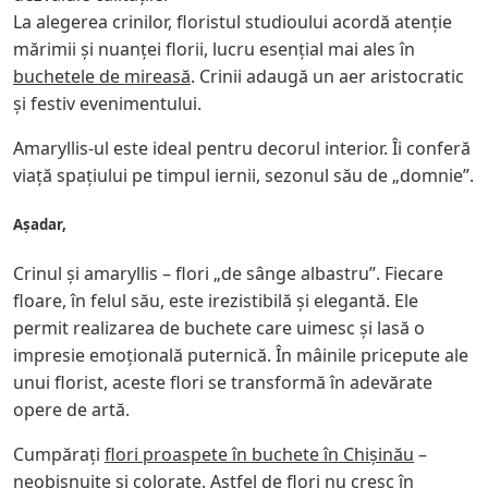
La alegerea crinilor, floristul studioului acordă atenție
mărimii și nuanței florii, lucru esențial mai ales în
buchetele de mireasă
. Crinii adaugă un aer aristocratic
și festiv evenimentului.
Amaryllis-ul este ideal pentru decorul interior. Îi conferă
viață spațiului pe timpul iernii, sezonul său de „domnie”.
Așadar,
Crinul și amaryllis – flori „de sânge albastru”. Fiecare
floare, în felul său, este irezistibilă și elegantă. Ele
permit realizarea de buchete care uimesc și lasă o
impresie emoțională puternică. În mâinile pricepute ale
unui florist, aceste flori se transformă în adevărate
opere de artă.
Cumpărați
flori proaspete în buchete în Chișinău
–
neobișnuite și colorate. Astfel de flori nu cresc în