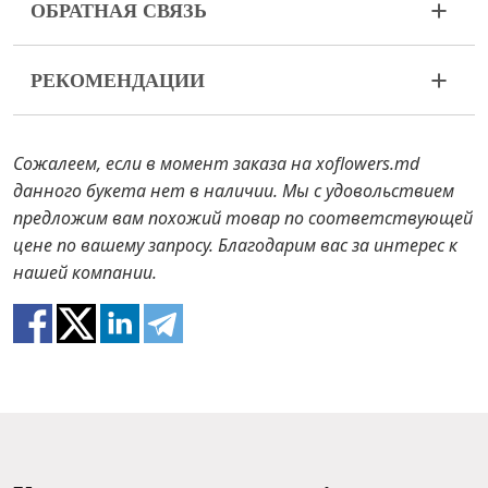
ОБРАТНАЯ СВЯЗЬ
Цветы – живой и очень хрупкий материал. Если
РЕКОМЕНДАЦИИ
ваша композиция пришла в ненадлежащем виде,
пожалуйста, свяжитесь с нами для решения
Поливайте 1 раз в 2 дня ½ стакана воды.
проблемы.
Сожалеем, если в момент заказа на xoflowers.md
В случае, если каких-то составляющих
данного букета нет в наличии. Мы с удовольствием
композиции не будет в наличии, мы предложим
предложим вам похожий товар по соответствующей
вам варианты замены на аналоги. Также будьте
цене по вашему запросу. Благодарим вас за интерес к
готовы к тому, что цветы – это живой материал,
нашей компании.
поэтому композиция 100% не повторяют
картинку.