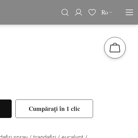
Ro
Cumpărați în 1 clic
afiri spray / trandafiri / eucalypt /