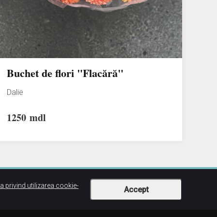
Buchet de flori "Flacără"
Dalie
1250
mdl
ca privind utilizarea cookie-
Accept