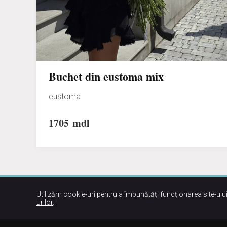
Buchet din eustoma mix
eustoma
1705
mdl
Utilizăm cookie-uri pentru a îmbunătăți funcționarea site-ului
urilor
.