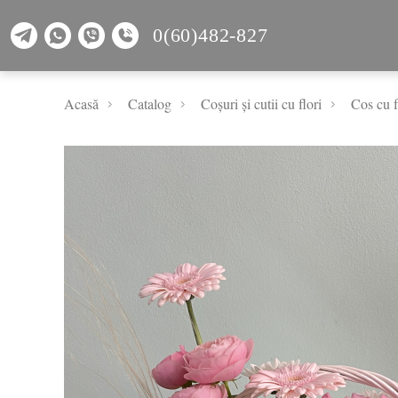
0(60)482-827
Acasă
Catalog
Coșuri și cutii cu flori
Cos cu f