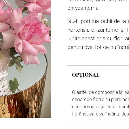
chryzantema
Nu-ți poți lua ochii de la
hortensii, crizanteme și h
iubite acest coș cu flori 
pentru dvs. tot ce nu îndră
OPȚIONAL
O astfel de compoziție își p
deoarece florile nu pierd ac
care compoziția este asamb
florăriei, care va încânta de