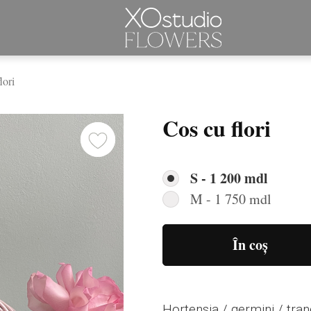
lori
Cos cu flori
S - 1 200 mdl
M - 1 750 mdl
În coș
Hortensia / germini / trand