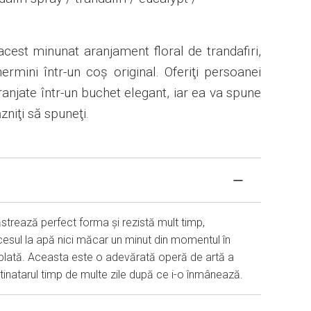
 acest minunat aranjament floral de trandafiri,
ermini într-un coș original. Oferiţi persoanei
aranjate într-un buchet elegant, iar ea va spune
zniţi să spuneţi.
ăstrează perfect forma și rezistă mult timp,
cesul la apă nici măcar un minut din momentul în
lată. Aceasta este o adevărată operă de artă a
stinatarul timp de multe zile după ce i-o înmânează.