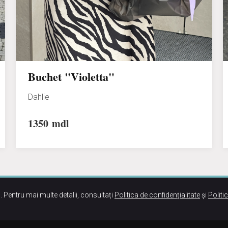
Buchet "Violetta"
Dahlie
1350
mdl
. Pentru mai multe detalii, consultați
Politica de confidențialitate
și
Politi