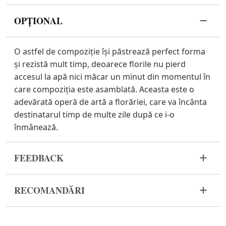
OPȚIONAL
O astfel de compoziție își păstrează perfect forma
și rezistă mult timp, deoarece florile nu pierd
accesul la apă nici măcar un minut din momentul în
care compoziția este asamblată. Aceasta este o
adevărată operă de artă a florăriei, care va încânta
destinatarul timp de multe zile după ce i-o
înmânează.
FEEDBACK
Florile sunt un material viu și foarte fragil. Dacă
RECOMANDĂRI
buchetul dvs. nu a ajuns în stare corespunzătoare,
vă rugăm să ne contactați pentru a rezolva
Păstrați compoziția florală departe de lumina
problema.
directă a soarelui, curenți de aer, încălzitoare și