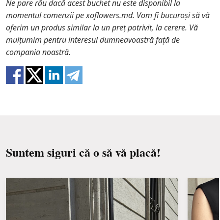
Ne pare rău dacă acest buchet nu este disponibil la
fructe.
În cazul în care oricare dintre părțile componente
momentul comenzii pe xoflowers.md. Vom fi bucuroși să vă
ale buchetului nu se mai află în stoc, vă vom oferi o
oferim un produs similar la un preț potrivit, la cerere. Vă
Udați o dată la 2 zile cu ½ cană de apă.
înlocuire cu un articol similar. De asemenea, trebuie
mulțumim pentru interesul dumneavoastră față de
să știți că florile sunt materiale proaspete, astfel
compania noastră.
încât buchetele nu au o replică 100% a unei imagini.
Suntem siguri că o să vă placă!