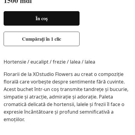
1500 mdl
În coș
Cumpărați în 1 clic
Hortensie / eucalipt / frezie / lalea / lalea
Florarii de la XOstudio Flowers au creat o compoziție
florală care vorbește despre sentimente fără cuvinte.
Acest buchet într-un coș transmite tandrețe și bucurie,
simpatie și atracție, admirație și adorație. Paleta
cromatică delicată de hortensii, lalele și frezii îl face o
expresie încântătoare și profund semnificativă a
emoțiilor.