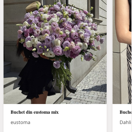
Buchet din eustoma mix
Buche
eustoma
Dahli