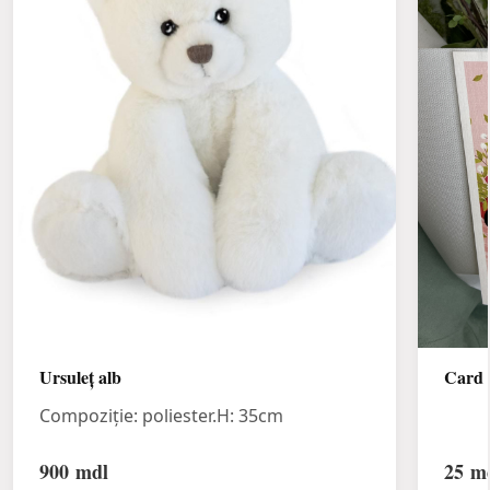
Ursuleț alb
Card d
Compoziție: poliester.H: 35cm
900
mdl
25
md