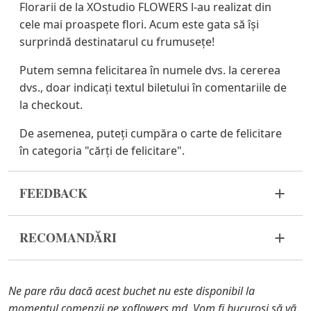
Florarii de la XOstudio FLOWERS l-au realizat din
cele mai proaspete flori. Acum este gata să își
surprindă destinatarul cu frumusețe!
Putem semna felicitarea în numele dvs. la cererea
dvs., doar indicați textul biletului în comentariile de
la checkout.
De asemenea, puteți cumpăra o carte de felicitare
în categoria "cărți de felicitare".
FEEDBACK
Florile sunt un material viu și foarte fragil. Dacă
RECOMANDĂRI
buchetul dvs. nu a ajuns în stare corespunzătoare,
vă rugăm să ne contactați pentru a rezolva
Înainte de a pune florile în apă, îndepărtați
problema.
ambalajul buchetului și tăiați tulpinile cu un
Ne pare rău dacă acest buchet nu este disponibil la
cuțit sau un foarfece de grădină.
În cazul în care oricare dintre părțile componente
momentul comenzii pe xoflowers.md. Vom fi bucuroși să vă