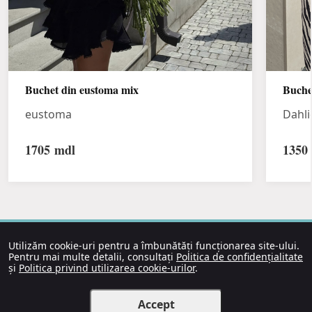
Buchet din eustoma mix
Buche
eustoma
Dahli
1705
mdl
1350
Utilizăm cookie-uri pentru a îmbunătăți funcționarea site-ului.
Pentru mai multe detalii, consultați
Politica de confidențialitate
și
Politica privind utilizarea cookie-urilor
.
Accept