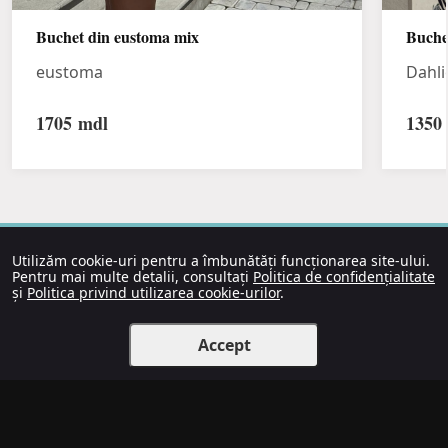
Buchet din eustoma mix
Buche
eustoma
Dahli
1705
mdl
1350
Utilizăm cookie-uri pentru a îmbunătăți funcționarea site-ului.
Pentru mai multe detalii, consultați
Politica de confidențialitate
și
Politica privind utilizarea cookie-urilor
.
Accept