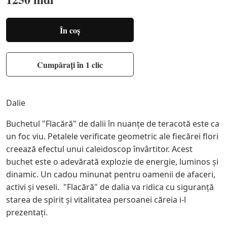
În coș
Cumpărați în 1 clic
Dalie
Buchetul "Flacără" de dalii în nuanțe de teracotă este ca
un foc viu. Petalele verificate geometric ale fiecărei flori
creează efectul unui caleidoscop învârtitor. Acest
buchet este o adevărată explozie de energie, luminos și
dinamic. Un cadou minunat pentru oamenii de afaceri,
activi și veseli. "Flacără" de dalia va ridica cu siguranță
starea de spirit și vitalitatea persoanei căreia i-l
prezentați.