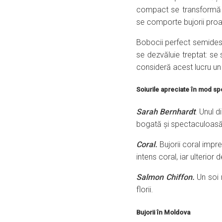
compact se transformă de
se comporte bujorii pro
Bobocii perfect semidesc
se dezvăluie treptat: se 
consideră acest lucru un a
Soiurile apreciate în mod s
Sarah Bernhardt
. Unul d
bogată și spectaculoasă, 
Coral.
Bujorii coral impr
intens coral, iar ulterio
Salmon Chiffon.
Un soi 
florii.
Bujorii în Moldova