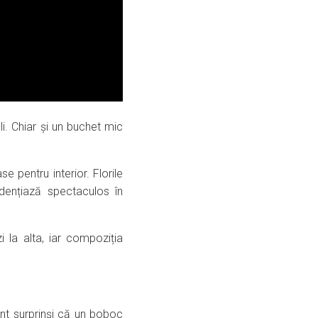
li. Chiar și un buchet mic
e pentru interior. Florile
dențiază spectaculos în
 la alta, iar compoziția
sunt surprinși că un boboc