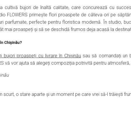
a cultivă bujori de înaltă calitate, care concurează cu succes
dio FLOWERS primește flori proaspete de câteva ori pe săptăm
ri parfumate, perfecte pentru floristica modernă. În studio, buc
cât mai proaspeți și să se deschidă frumos deja acasă la destinat
în Chișinău?
 bujori proaspeți cu livrare în Chișinău
sau să comandați un b
S vă vor ajuta să alegeți compoziția potrivită pentru atmosferă, 
șinău
 scurt, o stare aparte și un moment pe care vrei să-l trăiești fr