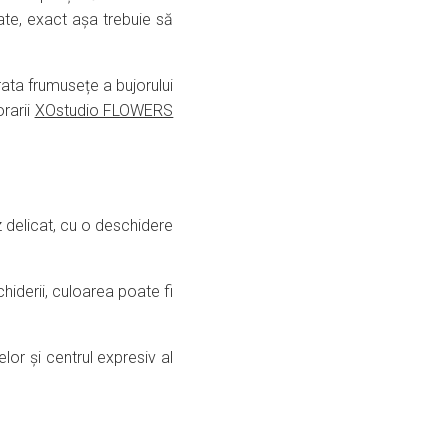
ate, exact așa trebuie să
ata frumusețe a bujorului
orarii
XOstudio FLOWERS
oz delicat, cu o deschidere
hiderii, culoarea poate fi
lor și centrul expresiv al