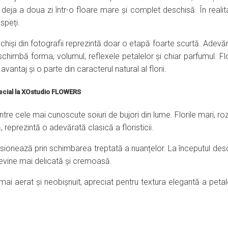
ja a doua zi într-o floare mare și complet deschisă. În realit
aspeți.
hiși din fotografii reprezintă doar o etapă foarte scurtă. Adevăr
schimbă forma, volumul, reflexele petalelor și chiar parfumul. Fl
vantaj și o parte din caracterul natural al florii.
pecial la XOstudio FLOWERS
intre cele mai cunoscute soiuri de bujori din lume. Florile mari, r
reprezintă o adevărată clasică a floristicii.
esionează prin schimbarea treptată a nuanțelor. La începutul desc
r devine mai delicată și cremoasă.
mai aerat și neobișnuit, apreciat pentru textura elegantă a petale