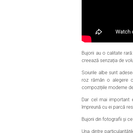
Bujorii au o calitate rar
creează senzația de volu
Soiurile albe sunt ades
roz rămân o alegere cl
compozițiile moderne de
Dar cel mai important e
împreună cu ei parcă resp
Bujorii din fotografii și 
Una dintre particularităț