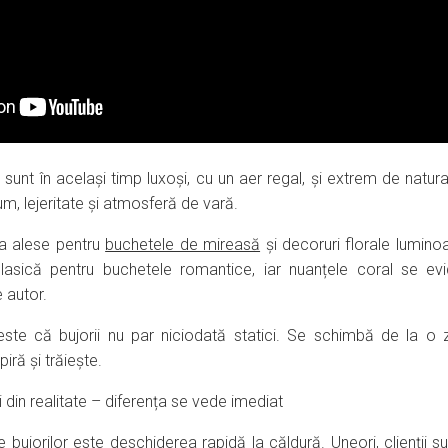
ă: sunt în același timp luxoși, cu un aer regal, și extrem de natura
m, lejeritate și atmosferă de vară.
ea alese pentru
buchetele de mireasă
și decoruri florale luminoas
asică pentru buchetele romantice, iar nuanțele coral se evi
 autor.
ste că bujorii nu par niciodată statici. Se schimbă de la o zi
iră și trăiește.
cei din realitate – diferența se vede imediat
ile bujorilor este deschiderea rapidă la căldură. Uneori, clienții 