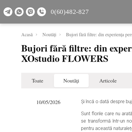
0(60)482-827
Acasă
Noutăți
Bujori fără filtre: din experiența
Bujori fără filtre: din expe
XOstudio FLOWERS
Toate
Noutăți
Articole
10/05/2026
Și încă o dată despre buj
Sunt florile care nu ara
se transformă într-un n
pentru această naturalețe