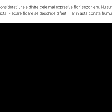
nt considerați unele dintre cele mai expresive flori sezoniere. Nu 
rictă. Fiecare floare se deschide diferit – iar în asta constă frumu