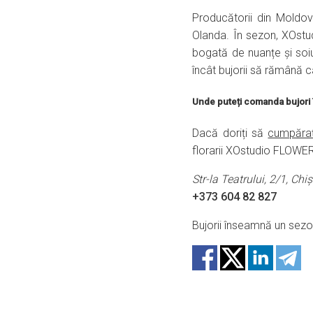
Producătorii din Moldov
Olanda. În sezon, XOstu
bogată de nuanțe și soiu
încât bujorii să rămână 
Unde puteți comanda bujori 
Dacă doriți să
cumpărați
florarii XOstudio FLOWER
Str-la Teatrului, 2/1, Chi
+373 604 82 827
Bujorii înseamnă un sezon