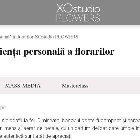
 personală a florarilor XOstudio FLOWERS
riența personală a florarilor
MASS-MEDIA
Masterclass
ori!
tă niciodată la fel. Dimineața, bobocul poate fi compact și aproa
or imens și aerat de petale, cu un parfum delicat care umple î
 autentică sunt atât de apreciați.