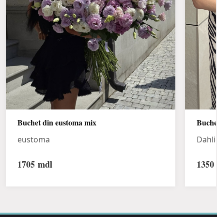
Buchet din eustoma mix
Buche
eustoma
Dahli
1705
mdl
1350