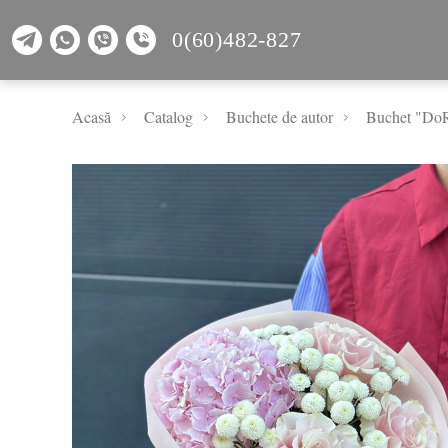
0(60)482-827
Acasă
Catalog
Buchete de autor
Buchet "Do