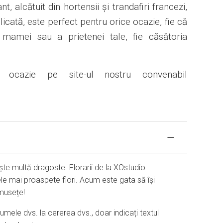
, alcătuit din hortensii și trandafiri francezi,
icată, este perfect pentru orice ocazie, fie că
mamei sau a prietenei tale, fie căsătoria
 ocazie pe site-ul nostru convenabil
ște multă dragoste. Florarii de la XOstudio
le mai proaspete flori. Acum este gata să își
umusețe!
mele dvs. la cererea dvs., doar indicați textul