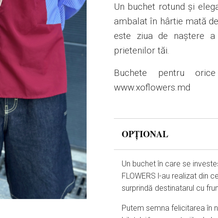
Un buchet rotund și elegant
ambalat în hârtie mată del
este ziua de naștere a 
prietenilor tăi.
Buchete pentru orice
www.xoflowers.md
OPȚIONAL
Un buchet în care se investe
FLOWERS l-au realizat din ce
surprindă destinatarul cu fr
Putem semna felicitarea în nu