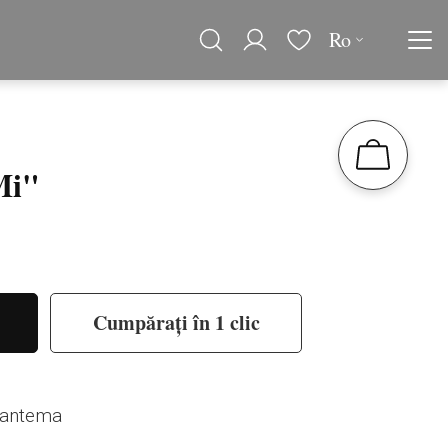
Ro
Mi"
Cumpărați în 1 clic
izantema