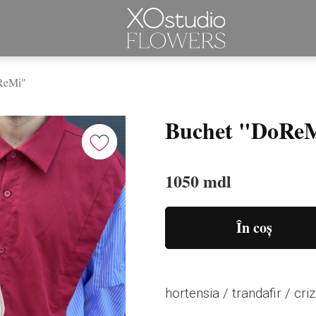
ReMi"
Buchet "DoRe
1050 mdl
În coș
hortensia / trandafir / cr