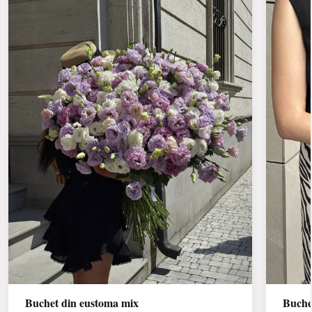
Buchet din eustoma mix
Buche