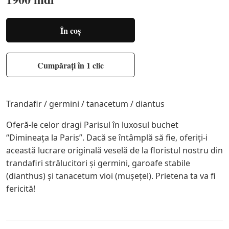
În coș
Cumpărați în 1 clic
Trandafir / germini / tanacetum / diantus
Oferă-le celor dragi Parisul în luxosul buchet
“Dimineața la Paris”. Dacă se întâmplă să fie, oferiţi-i
această lucrare originală veselă de la floristul nostru din
trandafiri strălucitori și germini, garoafe stabile
(dianthus) și tanacetum vioi (mușețel). Prietena ta va fi
fericită!