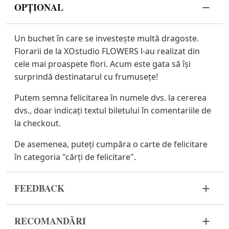
OPȚIONAL
Un buchet în care se investește multă dragoste.
Florarii de la XOstudio FLOWERS l-au realizat din
cele mai proaspete flori. Acum este gata să își
surprindă destinatarul cu frumusețe!
Putem semna felicitarea în numele dvs. la cererea
dvs., doar indicați textul biletului în comentariile de
la checkout.
De asemenea, puteți cumpăra o carte de felicitare
în categoria "cărți de felicitare".
FEEDBACK
Florile sunt un material viu și foarte fragil. Dacă
RECOMANDĂRI
buchetul dvs. nu a ajuns în stare corespunzătoare,