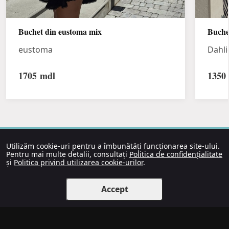
Buchet din eustoma mix
Buche
eustoma
Dahli
1705
mdl
1350
Utilizăm cookie-uri pentru a îmbunătăți funcționarea site-ului.
Pentru mai multe detalii, consultați
Politica de confidențialitate
și
Politica privind utilizarea cookie-urilor
.
Accept