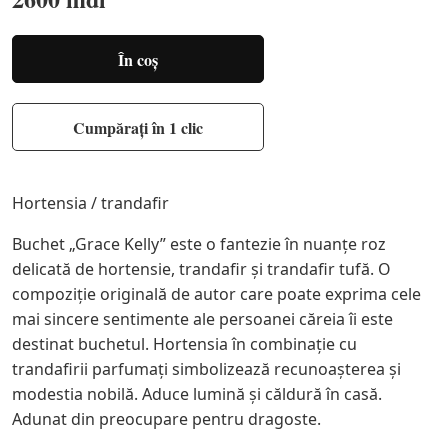
În coș
Cumpărați în 1 clic
Hortensia / trandafir
Buchet „Grace Kelly” este o fantezie în nuanţe roz
delicată de hortensie, trandafir și trandafir tufă. O
compoziție originală de autor care poate exprima cele
mai sincere sentimente ale persoanei căreia îi este
destinat buchetul. Hortensia în combinație cu
trandafirii parfumați simbolizează recunoașterea și
modestia nobilă. Aduce lumină și căldură în casă.
Adunat din preocupare pentru dragoste.