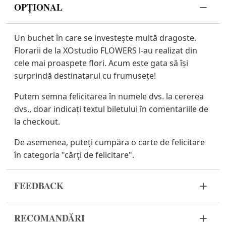
OPȚIONAL
Un buchet în care se investește multă dragoste.
Florarii de la XOstudio FLOWERS l-au realizat din
cele mai proaspete flori. Acum este gata să își
surprindă destinatarul cu frumusețe!
Putem semna felicitarea în numele dvs. la cererea
dvs., doar indicați textul biletului în comentariile de
la checkout.
De asemenea, puteți cumpăra o carte de felicitare
în categoria "cărți de felicitare".
FEEDBACK
Florile sunt un material viu și foarte fragil. Dacă
RECOMANDĂRI
buchetul dvs. nu a ajuns în stare corespunzătoare,