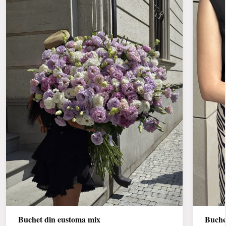
Buchet din eustoma mix
Buche