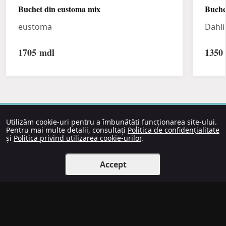
Buchet din eustoma mix
Buche
eustoma
Dahli
1705
mdl
1350
Utilizăm cookie-uri pentru a îmbunătăți funcționarea site-ului.
Pentru mai multe detalii, consultați
Politica de confidențialitate
și
Politica privind utilizarea cookie-urilor
.
Accept