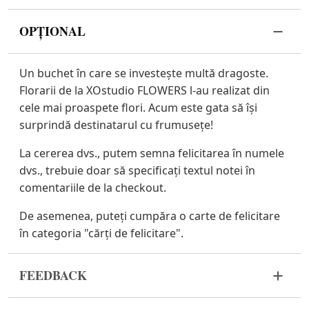
OPȚIONAL
Un buchet în care se investește multă dragoste.
Florarii de la XOstudio FLOWERS l-au realizat din
cele mai proaspete flori. Acum este gata să își
surprindă destinatarul cu frumusețe!
La cererea dvs., putem semna felicitarea în numele
dvs., trebuie doar să specificați textul notei în
comentariile de la checkout.
De asemenea, puteți cumpăra o carte de felicitare
în categoria "cărți de felicitare".
FEEDBACK
Florile sunt un material viu și foarte fragil. Dacă