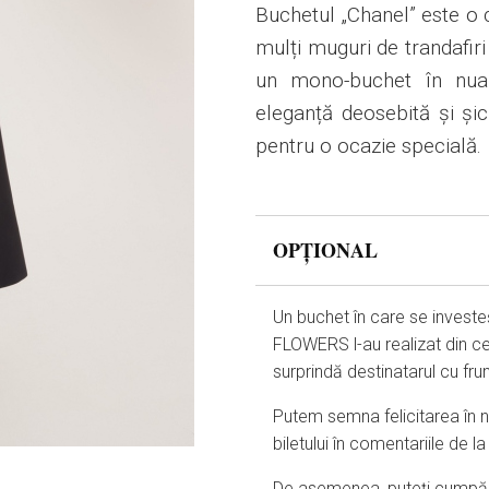
Buchetul „Chanel” este o 
mulți muguri de trandafiri 
un mono-buchet în nuan
eleganță deosebită și șic
pentru o ocazie specială.
OPȚIONAL
Un buchet în care se investe
FLOWERS l-au realizat din ce
surprindă destinatarul cu fr
Putem semna felicitarea în nu
biletului în comentariile de 
De asemenea, puteți cumpăra 