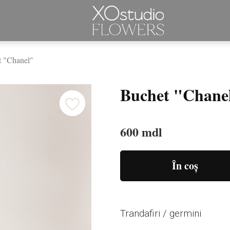
t "Chanel"
Buchet "Chane
600 mdl
În coș
Trandafiri / germini