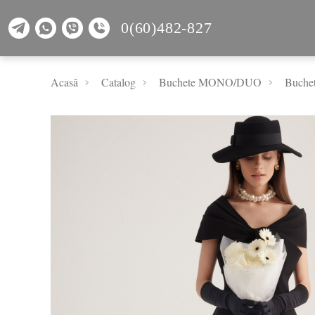
0(60)482-827
Acasă
Catalog
Buchete MONO/DUO
Buche