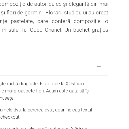
compoziție de autor dulce și elegantă din mai
și flori de germini. Florarii studioului au creat
țe pastelate, care conferă compoziției o
 în stilul lui Coco Chanel. Un buchet grațios
ște multă dragoste. Florarii de la XOstudio
le mai proaspete flori. Acum este gata să își
umusețe!
mele dvs. la cererea dvs., doar indicați textul
la checkout.
o carte de felicitare în categoria "cărți de