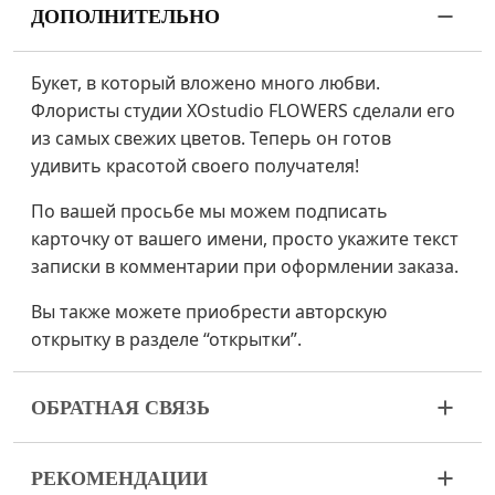
ДОПОЛНИТЕЛЬНО
Букет, в который вложено много любви.
Флористы студии XOstudio FLOWERS сделали его
из самых свежих цветов. Теперь он готов
удивить красотой своего получателя!
По вашей просьбе мы можем подписать
карточку от вашего имени, просто укажите текст
записки в комментарии при оформлении заказа.
Вы также можете приобрести авторскую
открытку в разделе “открытки”.
ОБРАТНАЯ СВЯЗЬ
Цветы – живой и очень хрупкий материал. Если
РЕКОМЕНДАЦИИ
ваш букет пришел в ненадлежащем виде,