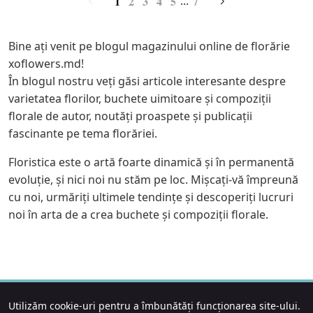
1
2
3
4
5
7
...
Bine ați venit pe blogul magazinului online de florărie
xoflowers.md!
În blogul nostru veți găsi articole interesante despre
varietatea florilor, buchete uimitoare și compoziții
florale de autor, noutăți proaspete și publicații
fascinante pe tema florăriei.
Floristica este o artă foarte dinamică și în permanentă
evoluție, și nici noi nu stăm pe loc. Mișcați-vă împreună
cu noi, urmăriți ultimele tendințe și descoperiți lucruri
noi în arta de a crea buchete și compoziții florale.
Utilizăm cookie-uri pentru a îmbunătăți funcționarea site-ului.