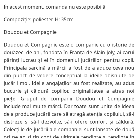
În acest moment, comanda nu este posibilă
Compoziție: poliester. H: 35cm
Doudou et Compagnie
Doudou et Compagnie este o companie cu o istorie de
douăzeci de ani, fondată în Franța de Alain Joly, ai cărui
părinți lucrau și ei în domeniul jucăriilor pentru copii.
Principala sarcină a mărcii a fost de a aduce ceva nou
din punct de vedere conceptual la ideile obișnuite de
jucării moi. Ideile angajaților au fost realizate, au adus
bucurie și căldură copiilor, originalitatea a atras noi
piețe. Grupul de companii Doudou et Compagnie
include mai multe mărci. Dar toate sunt unite de ideea
de a produce jucării care să atragă atenția copilului, să-l
distreze și să-l dezvolte, să-i ofere confort și căldură.
Colecțiile de jucării ale companiei sunt lansate de două
ori pe an și țin cont de ultimele tendințe și tendințe în