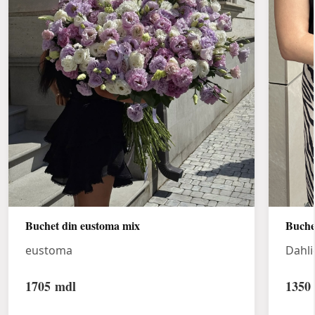
Buchet din eustoma mix
Buche
eustoma
Dahli
1705
mdl
1350