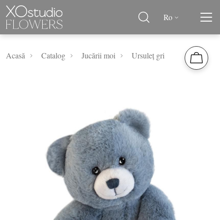
Ro
Acasă
Catalog
Jucării moi
Ursuleț gri