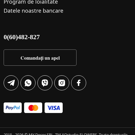
Program de loialitate
Datele noastre bancare
0(60)482-827
Comandați un apel
2015 - 2026 © MY Decor SRL, TM XOstudio FLOWERS. Toate drepturile