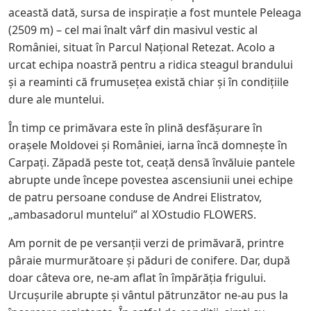
această dată, sursa de inspirație a fost muntele Peleaga
(2509 m) – cel mai înalt vârf din masivul vestic al
României, situat în Parcul Național Retezat. Acolo a
urcat echipa noastră pentru a ridica steagul brandului
și a reaminti că frumusețea există chiar și în condițiile
dure ale muntelui.
În timp ce primăvara este în plină desfășurare în
orașele Moldovei și României, iarna încă domnește în
Carpați. Zăpadă peste tot, ceață densă învăluie pantele
abrupte unde începe povestea ascensiunii unei echipe
de patru persoane conduse de Andrei Elistratov,
„ambasadorul muntelui” al XOstudio FLOWERS.
Am pornit de pe versanții verzi de primăvară, printre
pâraie murmurătoare și păduri de conifere. Dar, după
doar câteva ore, ne-am aflat în împărăția frigului.
Urcușurile abrupte și vântul pătrunzător ne-au pus la