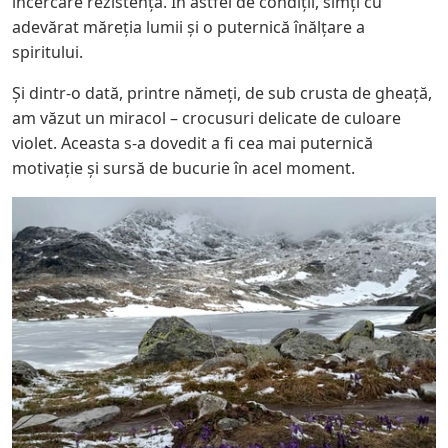
încercare rezistența. În astfel de condiții, simți cu
adevărat măreția lumii și o puternică înălțare a
spiritului.
Și dintr-o dată, printre nămeți, de sub crusta de gheață,
am văzut un miracol – crocusuri delicate de culoare
violet. Aceasta s-a dovedit a fi cea mai puternică
motivație și sursă de bucurie în acel moment.