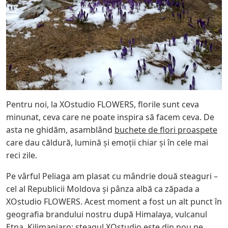
Pentru noi, la XOstudio FLOWERS, florile sunt ceva
minunat, ceva care ne poate inspira să facem ceva. De
asta ne ghidăm, asamblând
buchete de flori proaspete
care dau căldură, lumină și emoții chiar și în cele mai
reci zile.
Pe vârful Peliaga am plasat cu mândrie două steaguri –
cel al Republicii Moldova și pânza albă ca zăpada a
XOstudio FLOWERS. Acest moment a fost un alt punct în
geografia brandului nostru după Himalaya, vulcanul
Etna, Kilimanjaro: steagul XOstudio este din nou pe