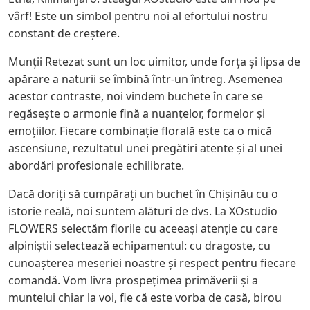
vârf! Este un simbol pentru noi al efortului nostru
constant de creștere.
Munții Retezat sunt un loc uimitor, unde forța și lipsa de
apărare a naturii se îmbină într-un întreg. Asemenea
acestor contraste, noi vindem buchete în care se
regăsește o armonie fină a nuanțelor, formelor și
emoțiilor. Fiecare combinație florală este ca o mică
ascensiune, rezultatul unei pregătiri atente și al unei
abordări profesionale echilibrate.
Dacă doriți să cumpărați un buchet în Chișinău cu o
istorie reală, noi suntem alături de dvs. La XOstudio
FLOWERS selectăm florile cu aceeași atenție cu care
alpiniștii selectează echipamentul: cu dragoste, cu
cunoașterea meseriei noastre și respect pentru fiecare
comandă. Vom livra prospețimea primăverii și a
muntelui chiar la voi, fie că este vorba de casă, birou