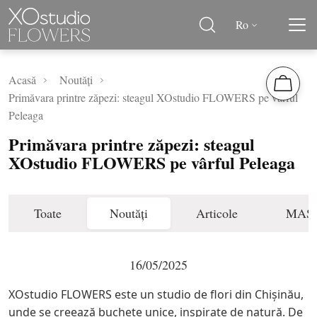
Ro
Acasă
Noutăți
Primăvara printre zăpezi: steagul XOstudio FLOWERS pe vârful
Peleaga
Primăvara printre zăpezi: steagul
XOstudio FLOWERS pe vârful Peleaga
Toate
Noutăți
Articole
MAS
16/05/2025
XOstudio FLOWERS este un studio de flori din Chișinău,
unde se creează buchete unice, inspirate de natură. De