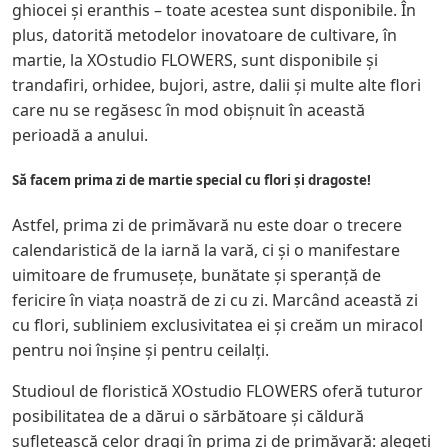
ghiocei și eranthis – toate acestea sunt disponibile. În
plus, datorită metodelor inovatoare de cultivare, în
martie, la XOstudio FLOWERS, sunt disponibile și
trandafiri, orhidee, bujori, astre, dalii și multe alte flori
care nu se regăsesc în mod obișnuit în această
perioadă a anului.
Să facem prima zi de martie special cu flori și dragoste!
Astfel, prima zi de primăvară nu este doar o trecere
calendaristică de la iarnă la vară, ci și o manifestare
uimitoare de frumusețe, bunătate și speranță de
fericire în viața noastră de zi cu zi. Marcând această zi
cu flori, subliniem exclusivitatea ei și creăm un miracol
pentru noi înșine și pentru ceilalți.
Studioul de floristică XOstudio FLOWERS oferă tuturor
posibilitatea de a dărui o sărbătoare și căldură
sufletească celor dragi în prima zi de primăvară: alegeți