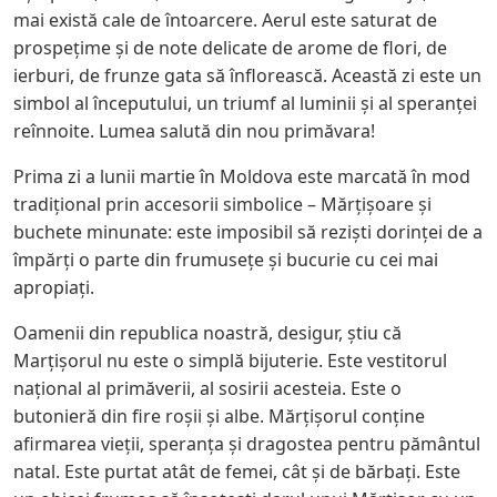
mai există cale de întoarcere. Aerul este saturat de
prospețime și de note delicate de arome de flori, de
ierburi, de frunze gata să înflorească. Această zi este un
simbol al începutului, un triumf al luminii și al speranței
reînnoite. Lumea salută din nou primăvara!
Prima zi a lunii martie în Moldova este marcată în mod
tradițional prin accesorii simbolice – Mărțișoare și
buchete minunate: este imposibil să reziști dorinței de a
împărți o parte din frumusețe și bucurie cu cei mai
apropiați.
Oamenii din republica noastră, desigur, știu că
Marțișorul nu este o simplă bijuterie. Este vestitorul
național al primăverii, al sosirii acesteia. Este o
butonieră din fire roșii și albe. Mărțișorul conține
afirmarea vieții, speranța și dragostea pentru pământul
natal. Este purtat atât de femei, cât și de bărbați. Este