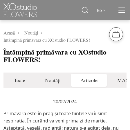
Ro
Acasă
Noutăți
Întâmpină primăvara cu XOstudio FLOWERS!
Întâmpină primăvara cu XOstudio
FLOWERS!
Toate
Noutăți
Articole
MAS
20/02/2024
Primăvara este în prag și toate ființele vii îi simt
respirația. În curând va veni prima zi de martie.
Așteptată, veselă, radiantă: natura s-a agitat deja, nu