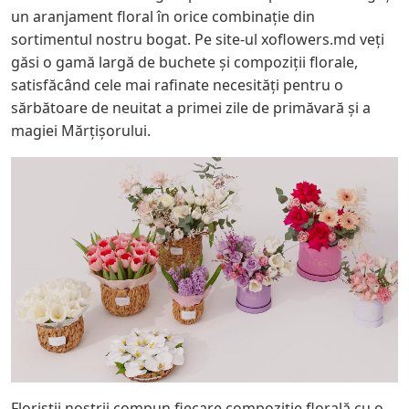
un aranjament floral în orice combinație din
sortimentul nostru bogat. Pe site-ul xoflowers.md veți
găsi o gamă largă de buchete și compoziții florale,
satisfăcând cele mai rafinate necesități pentru o
sărbătoare de neuitat a primei zile de primăvară și a
magiei Mărțișorului.
Floriștii noștrii compun fiecare compoziție florală cu o