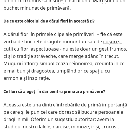
un obicei frumos să însoțești darul unui Mărțișor cu un
buchet minunat de primăvară.
De ce este obiceiul de a dărui flori în această zi?
A dărui flori în primele clipe ale primăverii – fie că este
vorba de buchete drăguțe mono/duo sau de
coșuri și
cutii cu flori
aspectuoase - nu este doar un gest frumos,
ci și o tradiție străveche, care merge adânc în trecut.
Mugurii înfloriți simbolizează reînnoirea, credința în ce
e mai bun și dragostea, umplând orice spațiu cu
armonie și inspirație.
Ce flori să alegeți în dar pentru prima zi a primăverii?
Aceasta este una dintre întrebările de primă importanță
pe care și le pun cei care doresc să bucure persoanele
dragi inimii. Oferim un sugestiu autoritar: avem la
studioul nostru lalele, narcise, mimoze, iriși, crocuși,