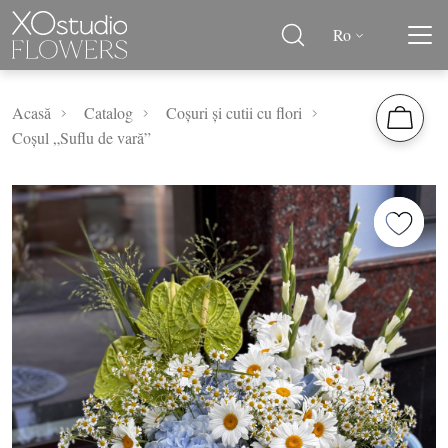
Ro
Acasă
Catalog
Coșuri și cutii cu flori
Coșul „Suflu de vară”