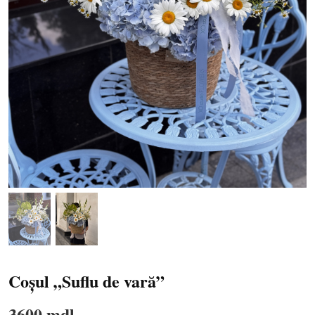
Coșul „Suflu de vară”
3600 mdl