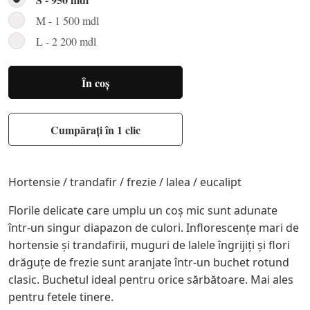
M - 1 500 mdl
L - 2 200 mdl
În coș
Cumpărați în 1 clic
Hortensie / trandafir / frezie / lalea / eucalipt
Florile delicate care umplu un coș mic sunt adunate
într-un singur diapazon de culori. Inflorescențe mari de
hortensie și trandafirii, muguri de lalele îngrijiți și flori
drăguțe de frezie sunt aranjate într-un buchet rotund
clasic. Buchetul ideal pentru orice sărbătoare. Mai ales
pentru fetele tinere.