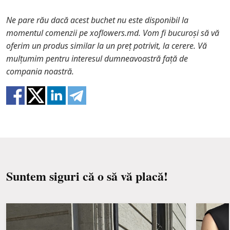
Păstrați compoziția florală departe de lumina
problema.
directă a soarelui, curenți de aer, încălzitoare și
Ne pare rău dacă acest buchet nu este disponibil la
fructe.
În cazul în care oricare dintre părțile componente
momentul comenzii pe xoflowers.md. Vom fi bucuroși să vă
ale buchetului nu se mai află în stoc, vă vom oferi o
oferim un produs similar la un preț potrivit, la cerere. Vă
Udați o dată la 2 zile cu ½ cană de apă.
înlocuire cu un articol similar. De asemenea, trebuie
mulțumim pentru interesul dumneavoastră față de
să știți că florile sunt materiale proaspete, astfel
compania noastră.
încât buchetele nu au o replică 100% a unei imagini.
Suntem siguri că o să vă placă!