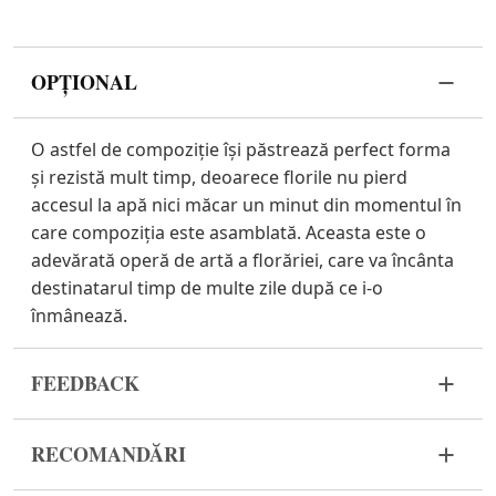
OPȚIONAL
O astfel de compoziție își păstrează perfect forma
și rezistă mult timp, deoarece florile nu pierd
accesul la apă nici măcar un minut din momentul în
care compoziția este asamblată. Aceasta este o
adevărată operă de artă a florăriei, care va încânta
destinatarul timp de multe zile după ce i-o
înmânează.
FEEDBACK
Florile sunt un material viu și foarte fragil. Dacă
RECOMANDĂRI
buchetul dvs. nu a ajuns în stare corespunzătoare,
vă rugăm să ne contactați pentru a rezolva