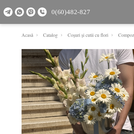
0(60)482-827
Acasă
Catalog
Coșuri și cutii cu flori
Compoziț