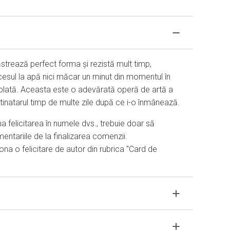
ăstrează perfect forma și rezistă mult timp,
cesul la apă nici măcar un minut din momentul în
lată. Aceasta este o adevărată operă de artă a
stinatarul timp de multe zile după ce i-o înmânează.
felicitarea în numele dvs., trebuie doar să
mentariile de la finalizarea comenzii.
na o felicitare de autor din rubrica "Card de
i foarte fragil. Dacă compozitia dvs. nu a ajuns în
ugăm să ne contactați pentru a rezolva problema.