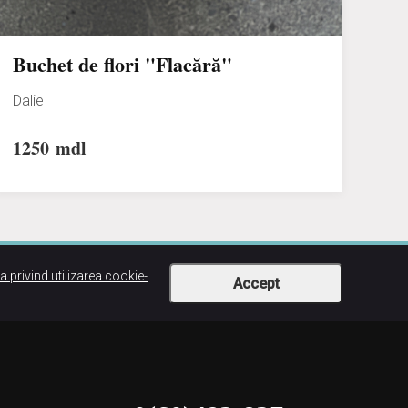
Buchet de flori "Flacără"
Dalie
1250
mdl
ca privind utilizarea cookie-
Accept