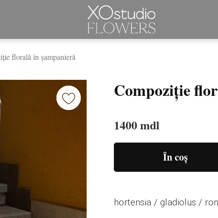
ie florală în șampanieră
Compoziție flo
1400 mdl
În coș
hortensia / gladiolus / ro