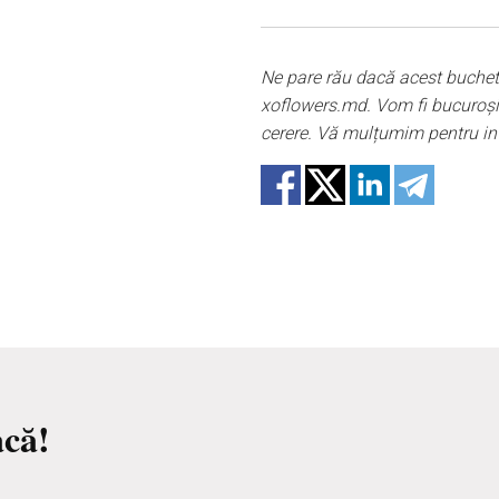
Udați o dată la 2 zile cu 2 c
În cazul în care oricare din
în stoc, vă vom oferi o înloc
Ne pare rău dacă acest buchet
știți că florile sunt material
xoflowers.md. Vom fi bucuroși s
100% a unei imagini.
cerere. Vă mulțumim pentru i
acă!