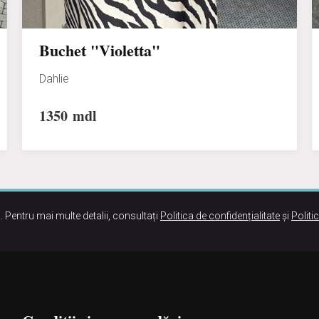
Buchet "Violetta"
Dahlie
1350
mdl
. Pentru mai multe detalii, consultați
Politica de confidențialitate
și
Politi