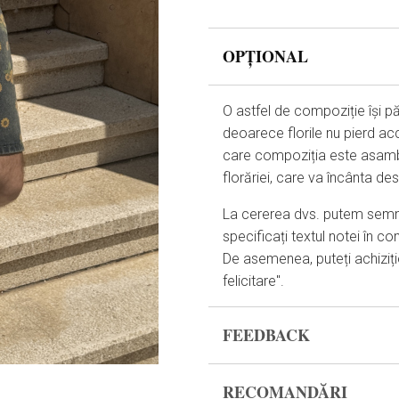
OPȚIONAL
O astfel de compoziție își p
deoarece florile nu pierd ac
care compoziția este asamb
florăriei, care va încânta de
La cererea dvs. putem semna 
specificați textul notei în co
De asemenea, puteți achizițio
felicitare".
FEEDBACK
Florile sunt un material viu ș
RECOMANDĂRI
stare corespunzătoare, vă r