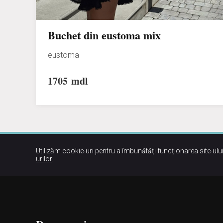
Buchet din eustoma mix
eustoma
1705
mdl
Utilizăm cookie-uri pentru a îmbunătăți funcționarea site-ului
urilor
.