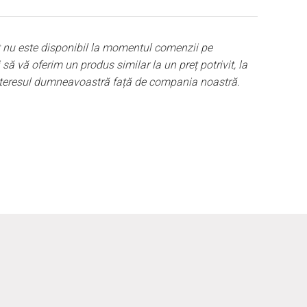
ane de apă.
tre părțile componente ale compozitiei nu se mai află
uire cu un articol similar. De asemenea, trebuie să
 nu este disponibil la momentul comenzii pe
e proaspete, astfel încât compozitii nu este o replică
ă vă oferim un produs similar la un preț potrivit, la
nteresul dumneavoastră față de compania noastră.