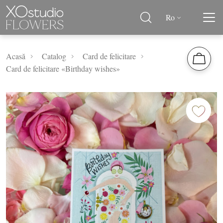
Ro
Acasă
Catalog
Card de felicitare
Card de felicitare «Birthday wishes»