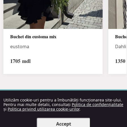
Buchet din eustoma mix
Buche
eustoma
Dahli
1705
mdl
1350
Utilizăm cookie-uri pentru a îmbunătăți funcționarea site-ului.
Pentru mai multe detalii, consultați
Politica de confidențialitate
și
Politica privind utilizarea cookie-urilor
.
Accept