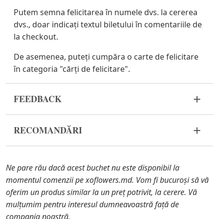
Putem semna felicitarea în numele dvs. la cererea
dvs., doar indicați textul biletului în comentariile de
la checkout.
De asemenea, puteți cumpăra o carte de felicitare
în categoria "cărți de felicitare".
FEEDBACK
Florile sunt un material viu și foarte fragil. Dacă
RECOMANDĂRI
buchetul dvs. nu a ajuns în stare corespunzătoare,
vă rugăm să ne contactați pentru a rezolva
Înainte de a pune florile în apă, îndepărtați
problema.
ambalajul buchetului și tăiați tulpinile cu un
Ne pare rău dacă acest buchet nu este disponibil la
cuțit sau un foarfece de grădină.
În cazul în care oricare dintre părțile componente
momentul comenzii pe xoflowers.md. Vom fi bucuroși să vă
Umpleți vaza cu apă aproximativ 2/3 din
ale buchetului nu se mai află în stoc, vă vom oferi o
oferim un produs similar la un preț potrivit, la cerere. Vă
capacitate și îndepărtați frunzele de pe tulpini,
înlocuire cu un articol similar. De asemenea, trebuie
mulțumim pentru interesul dumneavoastră față de
dacă acestea ajung în apă.
să știți că florile sunt materiale proaspete, astfel
compania noastră.