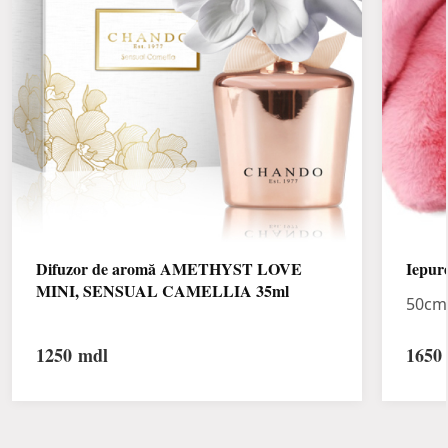
Difuzor de aromă AMETHYST LOVE
Iepur
MINI, SENSUAL CAMELLIA 35ml
50cm 
1250
mdl
1650