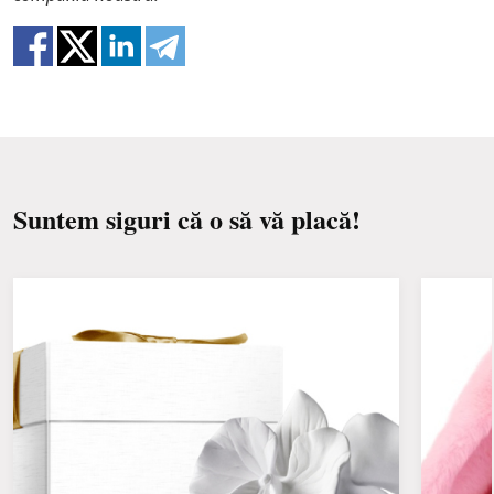
Schimbați apa și reînnoiți butașii în fiecare zi
încât buchetele nu au o replică 100% a unei imagini.
sau la două zile.
Păstrați buchetul departe de lumina directă a
soarelui, de curenți de aer, de calorifere și de
fructe.
Suntem siguri că o să vă placă!