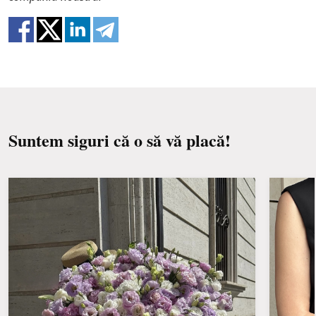
Schimbați apa și reînnoiți butașii în fiecare zi
încât buchetele nu au o replică 100% a unei imagini.
sau la două zile.
Păstrați buchetul departe de lumina directă a
soarelui, de curenți de aer, de calorifere și de
fructe.
Suntem siguri că o să vă placă!