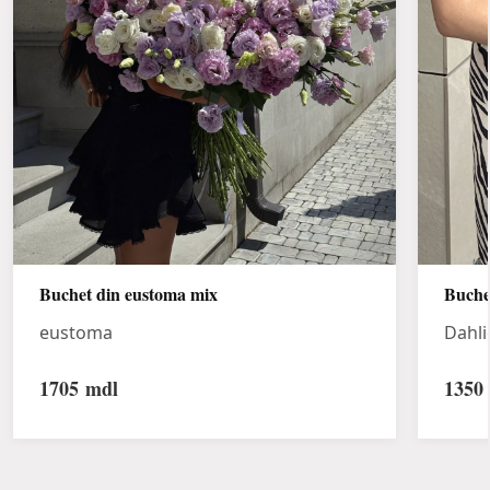
Buchet din eustoma mix
Buche
eustoma
Dahli
1705
mdl
1350