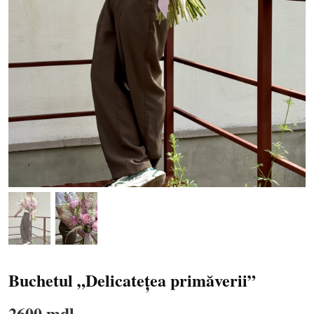
Buchetul „Delicatețea primăverii”
2600 mdl