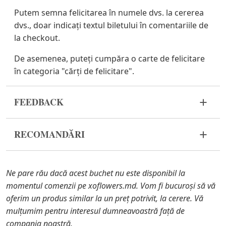
Putem semna felicitarea în numele dvs. la cererea
dvs., doar indicați textul biletului în comentariile de
la checkout.
De asemenea, puteți cumpăra o carte de felicitare
în categoria "cărți de felicitare".
FEEDBACK
Florile sunt un material viu și foarte fragil. Dacă
RECOMANDĂRI
buchetul dvs. nu a ajuns în stare corespunzătoare,
vă rugăm să ne contactați pentru a rezolva
Înainte de a pune florile în apă, îndepărtați
problema.
ambalajul buchetului și tăiați tulpinile cu un
Ne pare rău dacă acest buchet nu este disponibil la
cuțit sau un foarfece de grădină.
În cazul în care oricare dintre părțile componente
momentul comenzii pe xoflowers.md. Vom fi bucuroși să vă
Umpleți vaza cu apă aproximativ 2/3 din
ale buchetului nu se mai află în stoc, vă vom oferi o
oferim un produs similar la un preț potrivit, la cerere. Vă
capacitate și îndepărtați frunzele de pe tulpini,
înlocuire cu un articol similar. De asemenea, trebuie
mulțumim pentru interesul dumneavoastră față de
dacă acestea ajung în apă.
să știți că florile sunt materiale proaspete, astfel
compania noastră.