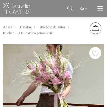
Ro
Acasă
Catalog
Buchete de autor
Buchetul „Delicatețea primăverii”