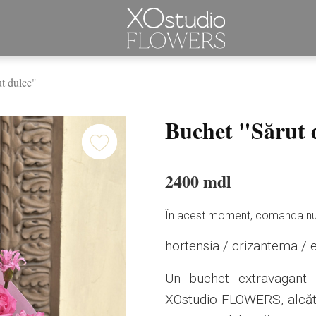
t dulce"
Buchet "Sărut 
2400 mdl
În acest moment, comanda nu 
hortensia / crizantema /
Un buchet extravagant ș
XOstudio FLOWERS, alcătuit