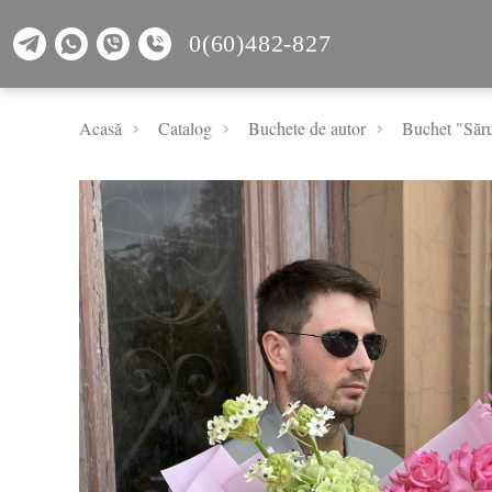
0(60)482-827
Acasă
Catalog
Buchete de autor
Buchet "Săru