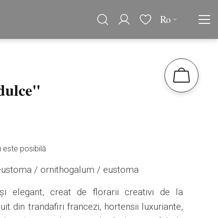
Ro
dulce"
este posibilă
 eustoma / ornithogalum / eustoma
i elegant, creat de florarii creativi de la
 din trandafiri francezi, hortensii luxuriante,