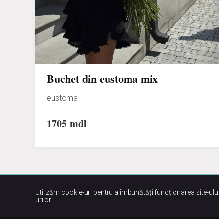
Buchet din eustoma mix
eustoma
1705
mdl
Utilizăm cookie-uri pentru a îmbunătăți funcționarea site-ului
urilor
.