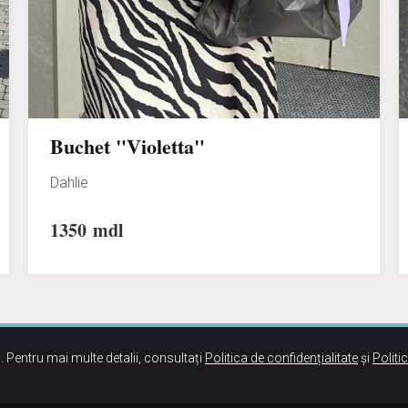
Buchet "Violetta"
Dahlie
1350
mdl
. Pentru mai multe detalii, consultați
Politica de confidențialitate
și
Politi