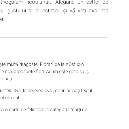
ithogalum neobișnuit. Alegând un astfel de
ul gustului și al esteticii și vă veți exprima
ar.
ște multă dragoste. Florarii de la XOstudio
le mai proaspete flori. Acum este gata să își
umusețe!
mele dvs. la cererea dvs., doar indicați textul
la checkout.
o carte de felicitare în categoria "cărți de