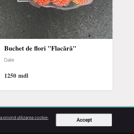
Buchet de flori "Flacără"
Dalie
1250
mdl
ca privind utilizarea cookie-
Accept