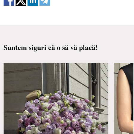
Păstrați buchetul departe de lumina directă a
soarelui, de curenți de aer, de calorifere și de
fructe.
Suntem siguri că o să vă placă!