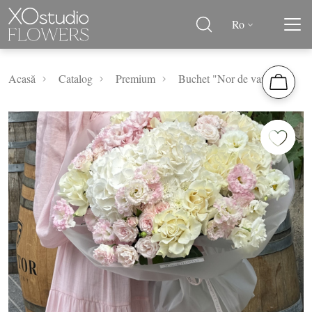
Ro
Acasă
Catalog
Premium
Buchet "Nor de vară"