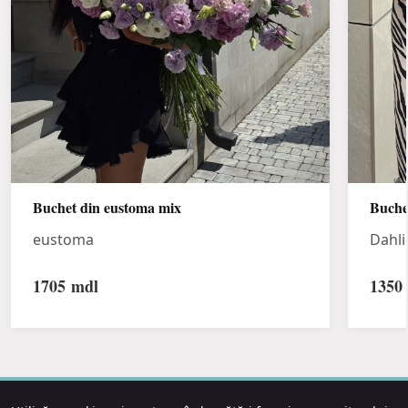
Buchet din eustoma mix
Buche
eustoma
Dahli
1705
mdl
1350