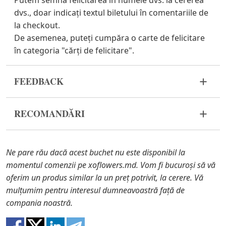
Putem semna felicitarea în numele dvs. la cererea
dvs., doar indicați textul biletului în comentariile de
la checkout.
De asemenea, puteți cumpăra o carte de felicitare
în categoria "cărți de felicitare".
FEEDBACK
Florile sunt un material viu și foarte fragil. Dacă
RECOMANDĂRI
buchetul dvs. nu a ajuns în stare corespunzătoare,
vă rugăm să ne contactați pentru a rezolva
Înainte de a pune florile în apă, îndepărtați
problema.
ambalajul buchetului și tăiați tulpinile cu un
Ne pare rău dacă acest buchet nu este disponibil la
cuțit sau un foarfece de grădină.
În cazul în care oricare dintre părțile componente
momentul comenzii pe xoflowers.md. Vom fi bucuroși să vă
Umpleți vaza cu apă aproximativ 2/3 din
ale buchetului nu se mai află în stoc, vă vom oferi o
oferim un produs similar la un preț potrivit, la cerere. Vă
capacitate și îndepărtați frunzele de pe tulpini,
înlocuire cu un articol similar. De asemenea, trebuie
mulțumim pentru interesul dumneavoastră față de
dacă acestea ajung în apă.
să știți că florile sunt materiale proaspete, astfel
compania noastră.
Schimbați apa și reînnoiți butașii în fiecare zi
încât buchetele nu au o replică 100% a unei
sau la două zile.
imagini.