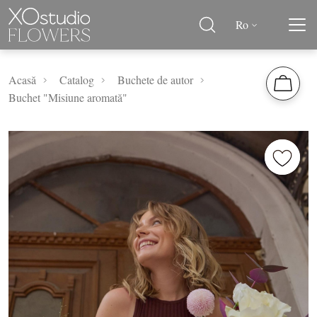
Ro
Acasă
Catalog
Buchete de autor
Buchet "Misiune aromată"