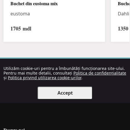
Buchet din eustoma mix
Buche
eustoma
Dahli
1705
mdl
1350
Utilizăm cookie-uri pentru a îmbunătăți funcționarea site-ului.
Pentru mai multe detalii, consultați
Politica de confidențialitate
și
Politica privind utilizarea cookie-urilor
.
Accept
Despre noi