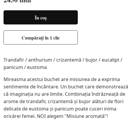
În coș
Cumpărați în 1 clic
Trandafir / anthurium / crizantemă / bujor / eucalipt /
panicum / eustoma
Mireasma acestui buchet are misiunea de a exprima
sentimente de încântare. Un buchet care demonstrează
că imaginaţia nu are limite. Combinația îndrăzneață de
arome de trandafir, crizantemă și bujor alături de flori
delicate de eustoma și panicum poate cuceri inima
oricărei femei. NOI alegem "Misiune aromată"!