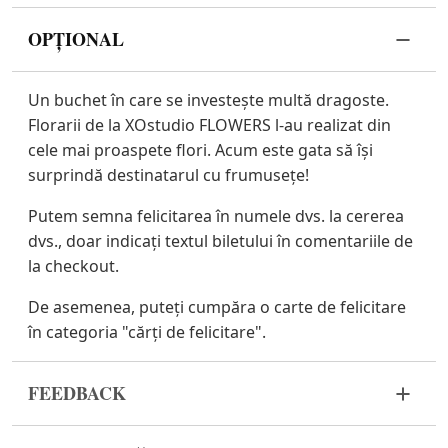
OPȚIONAL
Un buchet în care se investește multă dragoste.
Florarii de la XOstudio FLOWERS l-au realizat din
cele mai proaspete flori. Acum este gata să își
surprindă destinatarul cu frumusețe!
Putem semna felicitarea în numele dvs. la cererea
dvs., doar indicați textul biletului în comentariile de
la checkout.
De asemenea, puteți cumpăra o carte de felicitare
în categoria "cărți de felicitare".
FEEDBACK
Florile sunt un material viu și foarte fragil. Dacă