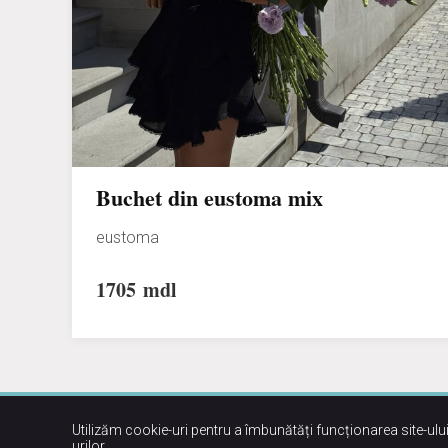
Buchet din eustoma mix
eustoma
1705
mdl
Utilizăm cookie-uri pentru a îmbunătăți funcționarea site-ului
urilor
.