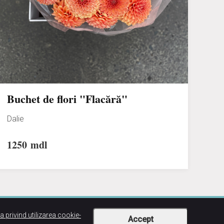
Buchet de flori "Flacără"
Dalie
1250
mdl
ca privind utilizarea cookie-
Accept