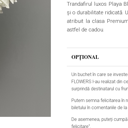
Trandafirul luxos Playa B
și o durabilitate ridicată.
atribuit la clasa Premium
astfel de cadou.
OPȚIONAL
Un buchet în care se investe
FLOWERS l-au realizat din ce
surprindă destinatarul cu fr
Putem semna felicitarea în nu
biletului în comentariile de 
De asemenea, puteți cumpăra 
felicitare".