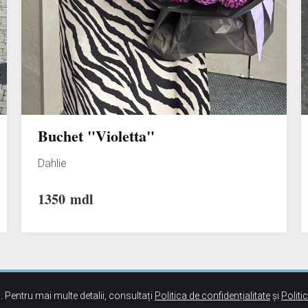
Buchet "Violetta"
Dahlie
1350
mdl
. Pentru mai multe detalii, consultați
Politica de confidențialitate
și
Politi