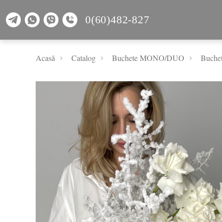
0(60)482-827
Acasă
Catalog
Buchete MONO/DUO
Buchet