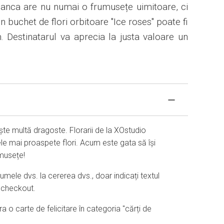
lanca are nu numai o frumusețe uimitoare, ci
 Un buchet de flori orbitoare "Ice roses" poate fi
. Destinatarul va aprecia la justa valoare un
ște multă dragoste. Florarii de la XOstudio
le mai proaspete flori. Acum este gata să își
umusețe!
mele dvs. la cererea dvs., doar indicați textul
la checkout.
o carte de felicitare în categoria "cărți de