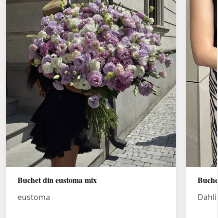
Buchet din eustoma mix
Buche
eustoma
Dahli