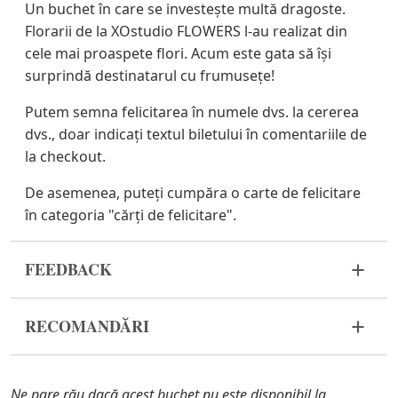
Un buchet în care se investește multă dragoste.
Florarii de la XOstudio FLOWERS l-au realizat din
cele mai proaspete flori. Acum este gata să își
surprindă destinatarul cu frumusețe!
Putem semna felicitarea în numele dvs. la cererea
dvs., doar indicați textul biletului în comentariile de
la checkout.
De asemenea, puteți cumpăra o carte de felicitare
în categoria "cărți de felicitare".
FEEDBACK
Florile sunt un material viu și foarte fragil. Dacă
RECOMANDĂRI
buchetul dvs. nu a ajuns în stare corespunzătoare,
vă rugăm să ne contactați pentru a rezolva
Înainte de a pune florile în apă, îndepărtați
problema.
ambalajul buchetului și tăiați tulpinile cu un
Ne pare rău dacă acest buchet nu este disponibil la