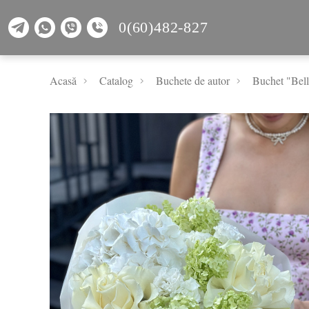
0(60)482-827
Acasă
Catalog
Buchete de autor
Buchet "Bell