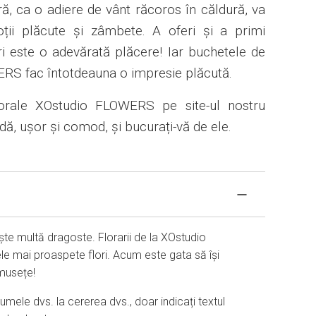
, ca o adiere de vânt răcoros în căldură, va
oții plăcute și zâmbete. A oferi și a primi
i este o adevărată plăcere! Iar buchetele de
WERS fac întotdeauna o impresie plăcută.
lorale XOstudio FLOWERS pe site-ul nostru
idă, ușor și comod, și bucurați-vă de ele.
ște multă dragoste. Florarii de la XOstudio
le mai proaspete flori. Acum este gata să își
umusețe!
mele dvs. la cererea dvs., doar indicați textul