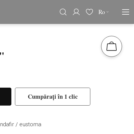
Ro
i"
Cumpărați în 1 clic
andafir / eustoma