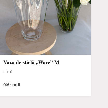
Vaza de sticlă „Wave” M
sticlă
650
mdl