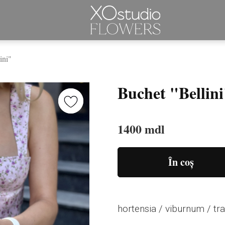
ini"
Buchet "Bellin
1400 mdl
În coș
hortensia / viburnum / tr