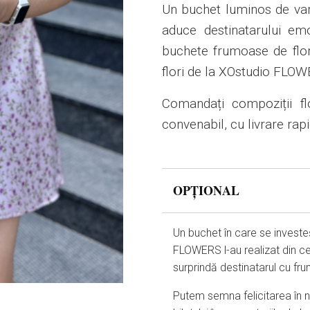
Un buchet luminos de vară
aduce destinatarului em
buchete frumoase de flor
flori de la XOstudio FLO
Comandați compoziții f
convenabil, cu livrare rap
OPȚIONAL
Un buchet în care se investe
FLOWERS l-au realizat din ce
surprindă destinatarul cu fr
Putem semna felicitarea în nu