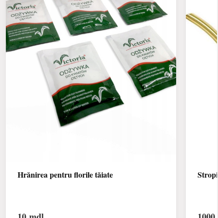
Hrănirea pentru florile tăiate
Stropi
10
mdl
1000