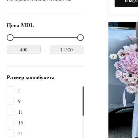
В корз
Цена MDL
-
Размер монобукета
5
9
11
15
21