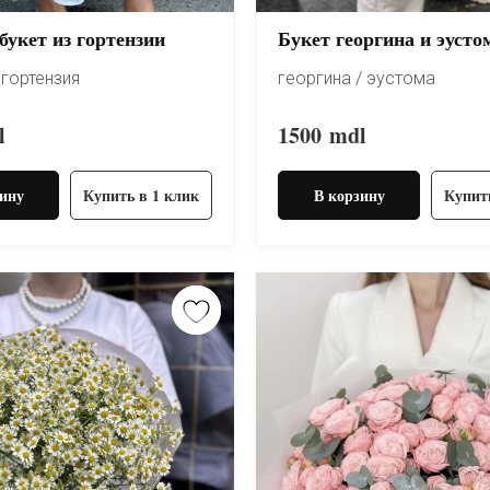
букет из гортензии
Букет георгина и эусто
 гортензия
георгина / эустома
l
1500
mdl
ину
Купить в 1 клик
В корзину
Купит