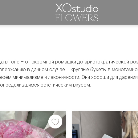
а в топе – от скромной ромашки до аристократической ро
содержанию в данном случае – круглые букеты в моногамно
своём минимализме и лаконичности. Они хороши для дарения
с определившимся эстетическим вкусом.