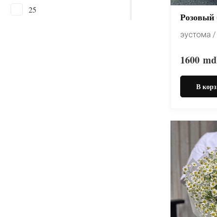
25
Розовый 
31
эустома /
35
1600
md
41
51
В корз
75
81
101