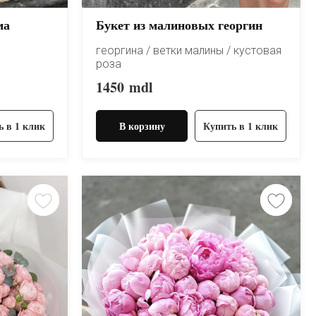
ма
Букет из малиновых георгин
георгина / ветки малины / кустовая
роза
1450
mdl
ь в 1 клик
В корзину
Купить в 1 клик