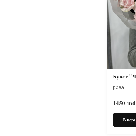
Букет "Л
роза
1450
md
В корз