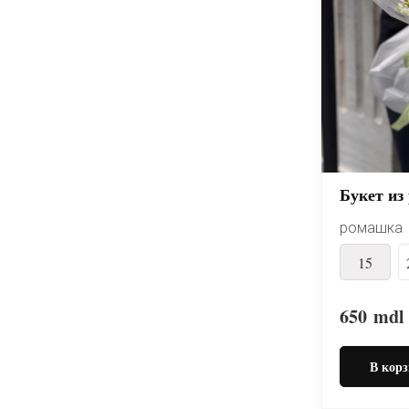
Букет из
ромашка
15
650
mdl
В корз