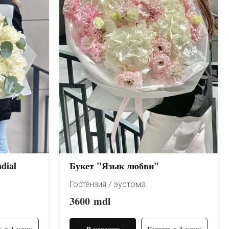
dial
Букет "Язык любви"
Гортензия / эустома
3600
mdl