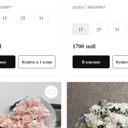
калипт
роза / эвкалипт
15
25
31
15
25
31
l
1700
mdl
ину
Купить в 1 клик
В корзину
Купит