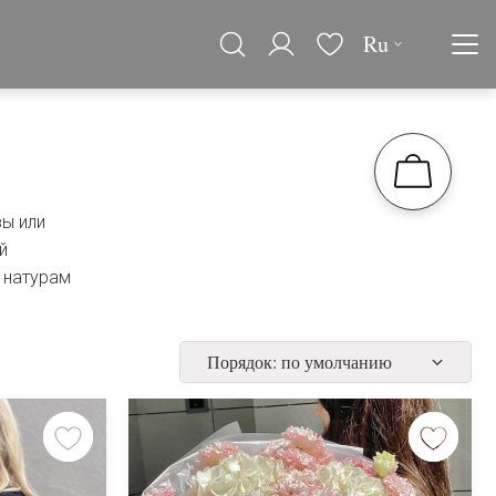
Ru
зы или
й
 натурам