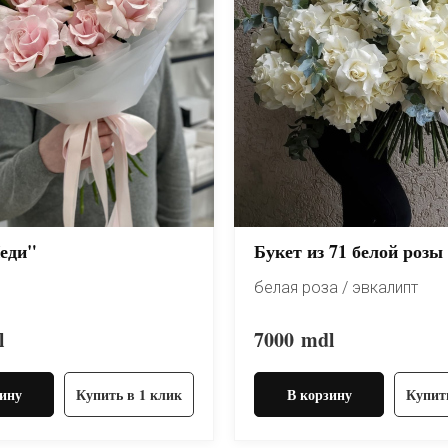
еди"
Букет из 71 белой розы
белая роза / эвкалипт
l
7000
mdl
ину
Купить в 1 клик
В корзину
Купит