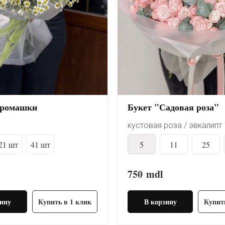
 ромашки
Букет "Садовая роза"
кустовая роза / эвкалипт
21 шт
41 шт
5
11
25
750
mdl
ину
Купить в 1 клик
В корзину
Купит