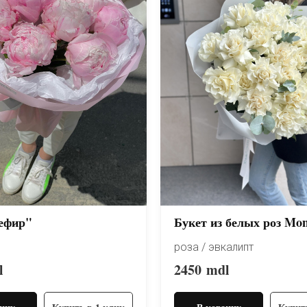
ефир"
Букет из белых роз Mon
роза / эвкалипт
l
2450
mdl