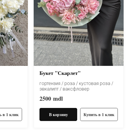
Букет "Скарлет"
гортензия / роза / кустовая роза /
эвкалипт / ваксфловер
2500
mdl
ь в 1 клик
В корзину
Купить в 1 клик