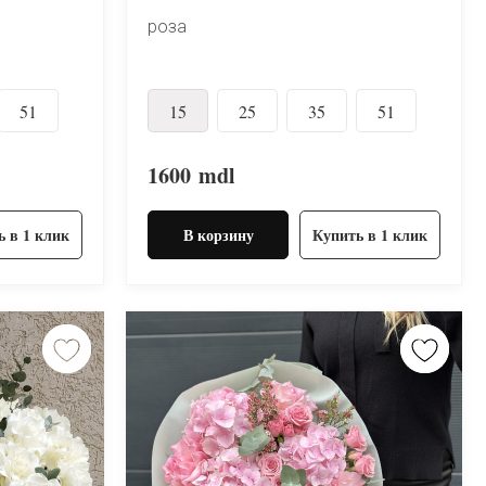
роза
51
15
25
35
51
1600
mdl
ь в 1 клик
В корзину
Купить в 1 клик