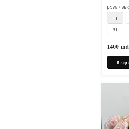
роза / эв
11
51
1400
md
В корз