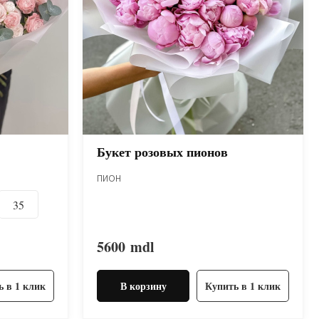
Букет розовых пионов
пион
35
5600
mdl
ь в 1 клик
В корзину
Купить в 1 клик