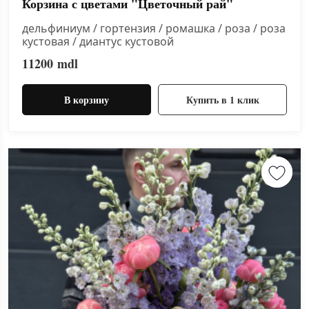
Корзина с цветами "Цветочный рай"
дельфиниум / гортензия / ромашка / роза / роза
кустовая / диантус кустовой
11200
mdl
В корзину
Купить в 1 клик