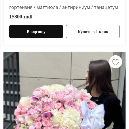
гортензия / маттиола / антириниум / танацетум
15800
mdl
В корзину
Купить в 1 клик