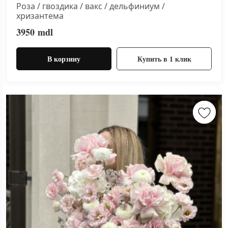
Роза / гвоздика / вакс / дельфиниум /
хризантема
3950
mdl
В корзину
Купить в 1 клик