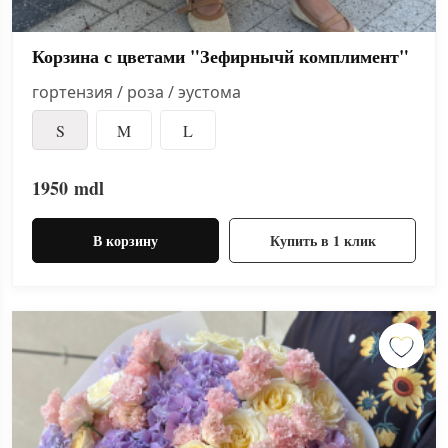
Корзина с цветами "Зефирнычй комплимент"
гортензия / роза / эустома
S
M
L
1950
mdl
В корзину
Купить в 1 клик