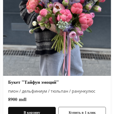
Букет "Тайфун эмоций"
пион / дельфиниум / тюльпан / ранункулюс
8900
mdl
В корзину
Купить в 1 клик