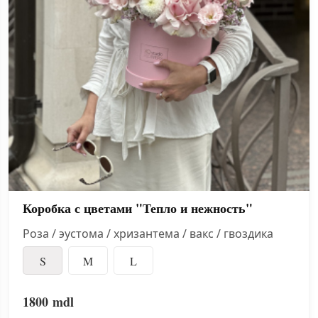
Коробка с цветами "Тепло и нежность"
Роза / эустома / хризантема / вакс / гвоздика
S
M
L
1800
mdl