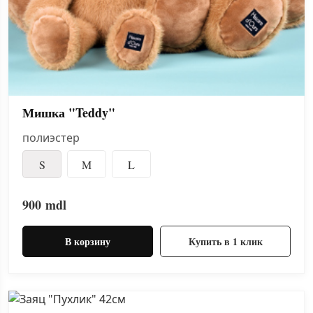
Мишка "Teddy"
полиэстер
S
M
L
900
mdl
В корзину
Купить в 1 клик