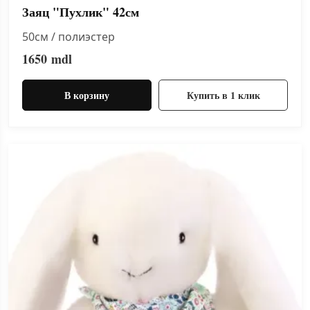
Заяц "Пухлик" 42см
50см / полиэстер
1650
mdl
В корзину
Купить в 1 клик