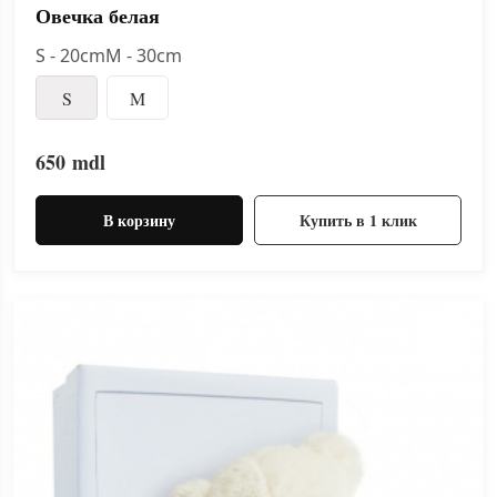
Овечка белая
S - 20cmM - 30cm
S
M
650
mdl
В корзину
Купить в 1 клик