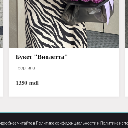
Букет "Виолетта"
Георгина
1350
mdl
одробнее читайте в
Политике конфиденциальности
и
Политике исп