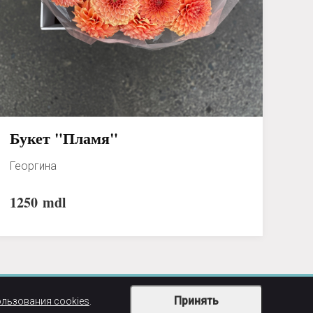
Букет "Пламя"
Георгина
1250
mdl
Принять
ользования cookies
.