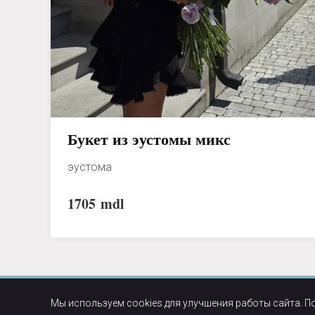
Букет из эустомы микс
эустома
1705
mdl
Мы используем cookies для улучшения работы сайта. П